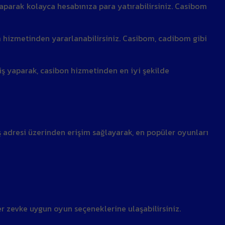
 yaparak kolayca hesabınıza para yatırabilirsiniz. Casibom
om hizmetinden yararlanabilirsiniz. Casibom, cadibom gibi
iş yaparak, casibon hizmetinden en iyi şekilde
iş adresi üzerinden erişim sağlayarak, en popüler oyunları
r zevke uygun oyun seçeneklerine ulaşabilirsiniz.