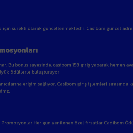
k için sürekli olarak güncellenmektedir. Casibom güncel adres
omosyonları
nar. Bu bonus sayesinde, casibom 158 giriş yaparak hemen avan
üyük ödüllerle buluşturuyor.
lanıcılarına erişim sağlıyor. Casibom giriş işlemleri sırasınd
iniz.
 Promosyonlar
Her gün yenilenen özel fırsatlar
Cadibom Ödü