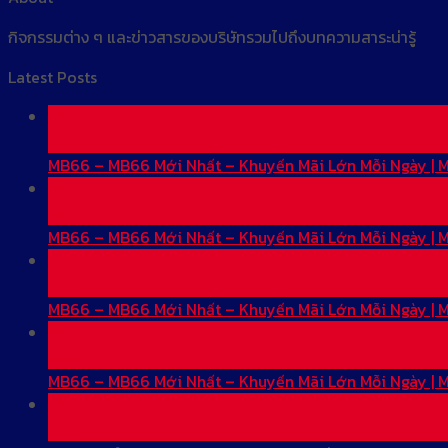
กิจกรรมต่าง ๆ และข่าวสารของบริษัทรวมไปถึงบทความสาระน่ารู้
Latest Posts
01
Jun
MB66 – MB66 Mới Nhất – Khuyến Mãi Lớn Mỗi Ngày |
01
Jun
MB66 – MB66 Mới Nhất – Khuyến Mãi Lớn Mỗi Ngày |
31
May
MB66 – MB66 Mới Nhất – Khuyến Mãi Lớn Mỗi Ngày |
31
May
MB66 – MB66 Mới Nhất – Khuyến Mãi Lớn Mỗi Ngày |
28
May