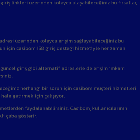
iş linkleri üzerinden kolayca ulaşabileceğiniz bu fırsatlar,
adresi üzerinden kolayca erişim sağlayabileceğiniz bu
run için casibom 158 giriş desteği hizmetiyle her zaman
üncel giriş gibi alternatif adreslerle de erişim imkanı
siniz.
leceğiniz herhangi bir sorun için casibom müşteri hizmetleri
hale getirmek için çalışıyor.
etlerden faydalanabilirsiniz. Casibom, kullanıcılarının
i çaba gösterir.