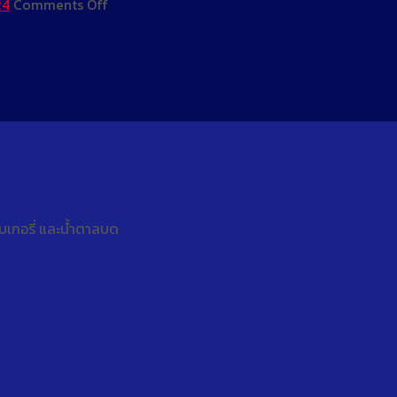
on
|
Lớn
–
MB66
24
Comments Off
Trang
MB66.COM
Mỗi
Khuyến
Mới
Chủ
Ngày
Mãi
Nhất
MB66
|
Lớn
–
–
MB66.COM
Mỗi
Khuyến
Đăng
Ngày
Mãi
Ký
|
Lớn
Nhận
MB66.COM
Mỗi
66K
Ngày
|
|
Hoạt
MB66.COM
เบเกอรี่ และน้ำตาลบด
Động
24/24