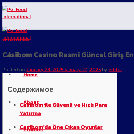
Skip
to
content
Uncategorized
Casibom Casino Resmi Güncel Giriş En G
Posted on
January 23, 2025
January 24, 2025
by
editor
Home
Содержимое
About
Casibom ile Güvenli ve Hızlı Para
Yatırma
Casibom’da Öne Çıkan Oyunlar
Product