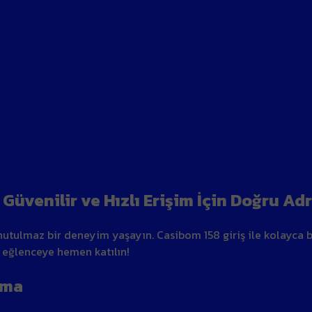
üvenilir ve Hızlı Erişim İçin Doğru Ad
unutulmaz bir deneyim yaşayın. Casibom 158 giriş ile kolayca b
e eğlenceye hemen katılın!
rma