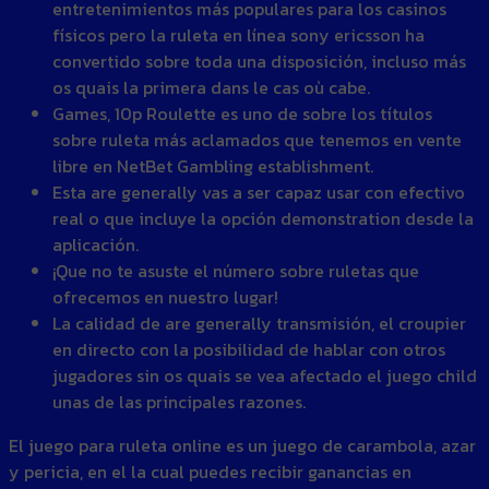
entretenimientos más populares para los casinos
físicos pero la ruleta en línea sony ericsson ha
convertido sobre toda una disposición, incluso más
os quais la primera dans le cas où cabe.
Games, 10p Roulette es uno de sobre los títulos
sobre ruleta más aclamados que tenemos en vente
libre en NetBet Gambling establishment.
Esta are generally vas a ser capaz usar con efectivo
real o que incluye la opción demonstration desde la
aplicación.
¡Que no te asuste el número sobre ruletas que
ofrecemos en nuestro lugar!
La calidad de are generally transmisión, el croupier
en directo con la posibilidad de hablar con otros
jugadores sin os quais se vea afectado el juego child
unas de las principales razones.
El juego para ruleta online es un juego de carambola, azar
y pericia, en el la cual puedes recibir ganancias en