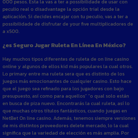
000 pesos. Esta la vas a ter a possibilidade de usar con
peculio real o disadvantage la opción trial desde la
aplicación. Si decides encajar con tu peculio, vas a ter a
possibilidade de disfrutar de your five multiplicadores de
a x500.
¿es Seguro Jugar Ruleta En Línea En México?
Hay muchos tipos diferentes de ruleta de on line casino
online y algunos de ellos kid más populares la cual otros.
Lo primary entre ma ruleta sera que es distinto de los
juegos más emocionantes de cualquier casino. Esto hace
que el juego sea refinado para los jugadores con bajo
presupuesto, así como para aquellos” “o qual solo están
en busca de piza nuevo. Encontrarás la cual ruleta, así lo
que muchas otros títulos fantásticos, cuando juegas en
NetBet On line casino. Además, tenemos siempre versiones
de mis distintos proveedores delete mercado, lo la cual
significa que la variedad de elección es más amplia. Por