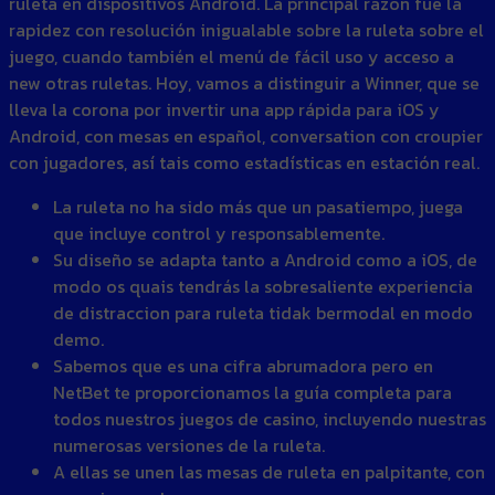
ruleta en dispositivos Android. La principal razón fue la
rapidez con resolución inigualable sobre la ruleta sobre el
juego, cuando también el menú de fácil uso y acceso a
new otras ruletas. Hoy, vamos a distinguir a Winner, que se
lleva la corona por invertir una app rápida para iOS y
Android, con mesas en español, conversation con croupier
con jugadores, así tais como estadísticas en estación real.
La ruleta no ha sido más que un pasatiempo, juega
que incluye control y responsablemente.
Su diseño se adapta tanto a Android como a iOS, de
modo os quais tendrás la sobresaliente experiencia
de distraccion para ruleta tidak bermodal en modo
demo.
Sabemos que es una cifra abrumadora pero en
NetBet te proporcionamos la guía completa para
todos nuestros juegos de casino, incluyendo nuestras
numerosas versiones de la ruleta.
A ellas se unen las mesas de ruleta en palpitante, con