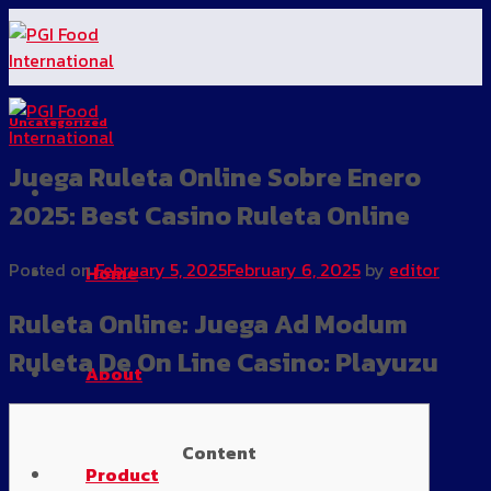
Skip
to
content
Uncategorized
Juega Ruleta Online Sobre Enero
2025: Best Casino Ruleta Online
Posted on
February 5, 2025
February 6, 2025
by
editor
Home
Ruleta Online: Juega Ad Modum
Ruleta De On Line Casino: Playuzu
About
Content
Product