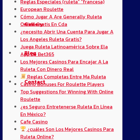
Reglas Especiales (ruleta” “francesa)
European Roulette
Cómo Jugar A Are Generally Ruleta
Online Gratis En Cda
Gallery
¿necesito Abrir Una Cuenta Para Jugar A
Los Angeles Ruleta Gratis?
Juega Ruleta Latinoamérica Sobre Ela
Blog
App De Bet365
Los Mejores Casinos Para Encajar A La
Ruleta Con Dinero Real
Reglas Completas Entre Ma Ruleta
Contact
Casino Bonuses For Roulette Players
Top Suggestions For Winning With Online
Roulette
¿es Seguro Entretenerse Ruleta En Línea
En México?
Cafe Casino
¿cuáles Son Los Mejores Casinos Para
Ruleta Online?