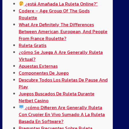
¿está Amañada La Ruleta Online?”
Codere – Age Group Of The Gods
Roulette
What Are Definitely The Differences
Between American, European, And People
From France Roulette?
Ruleta Gratis
¿cómo Se Juega A Are Generally Ruleta
Virtual?
Apuestas Externas
Componentes De Juego
Descubre Todos Los Ruletas De Pause And
Play
Juegos Buscados De Ruleta Durante
Netbet Casino
¿cómo Difieren Are Generally Ruleta
Con Crupier En Vivo Sumado A La Ruleta
Basada En Software?
Preguntas Frecuentes Sobre Ruleta