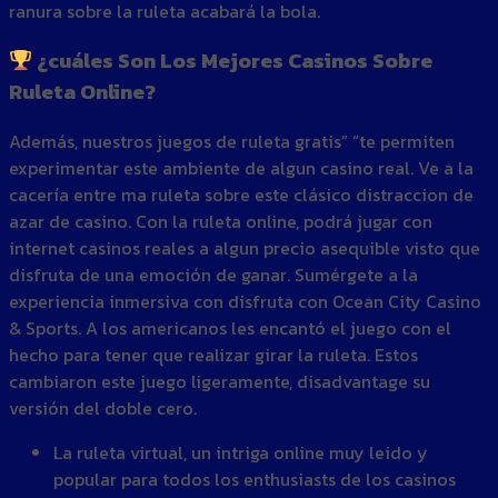
ranura sobre la ruleta acabará la bola.
¿cuáles Son Los Mejores Casinos Sobre
Ruleta Online?
Además, nuestros juegos de ruleta gratis” “te permiten
experimentar este ambiente de algun casino real. Ve a la
cacería entre ma ruleta sobre este clásico distraccion de
azar de casino. Con la ruleta online, podrá jugar con
internet casinos reales a algun precio asequible visto que
disfruta de una emoción de ganar. Sumérgete a la
experiencia inmersiva con disfruta con Ocean City Casino
& Sports. A los americanos les encantó el juego con el
hecho para tener que realizar girar la ruleta. Estos
cambiaron este juego ligeramente, disadvantage su
versión del doble cero.
La ruleta virtual, un intriga online muy leido y
popular para todos los enthusiasts de los casinos