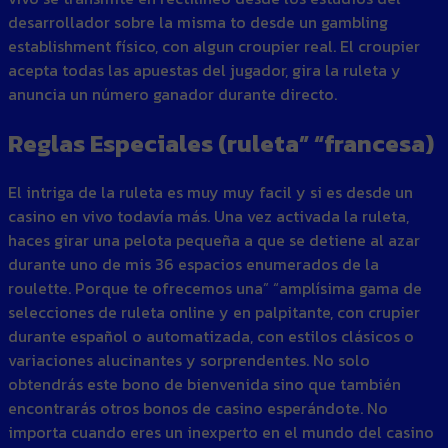
desarrollador sobre la misma to desde un gambling
establishment físico, con algun croupier real. El croupier
acepta todas las apuestas del jugador, gira la ruleta y
anuncia un número ganador durante directo.
Reglas Especiales (ruleta” “francesa)
El intriga de la ruleta es muy muy facil y si es desde un
casino en vivo todavía más. Una vez activada la ruleta,
haces girar una pelota pequeña a que se detiene al azar
durante uno de mis 36 espacios enumerados de la
roulette. Porque te ofrecemos una” “amplísima gama de
selecciones de ruleta online y en palpitante, con crupier
durante español o automatizada, con estilos clásicos o
variaciones alucinantes y sorprendentes. No solo
obtendrás este bono de bienvenida sino que también
encontrarás otros bonos de casino esperándote. No
importa cuando eres un inexperto en el mundo del casino