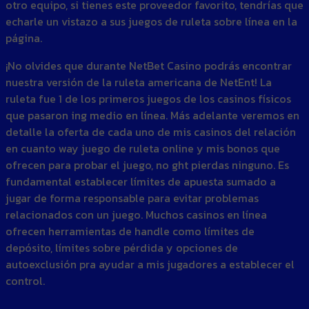
otro equipo, si tienes este proveedor favorito, tendrías que
echarle un vistazo a sus juegos de ruleta sobre línea en la
página.
¡No olvides que durante NetBet Casino podrás encontrar
nuestra versión de la ruleta americana de NetEnt! La
ruleta fue 1 de los primeros juegos de los casinos físicos
que pasaron ing medio en línea. Más adelante veremos en
detalle la oferta de cada uno de mis casinos del relación
en cuanto way juego de ruleta online y mis bonos que
ofrecen para probar el juego, no ght pierdas ninguno. Es
fundamental establecer límites de apuesta sumado a
jugar de forma responsable para evitar problemas
relacionados con un juego. Muchos casinos en línea
ofrecen herramientas de handle como límites de
depósito, límites sobre pérdida y opciones de
autoexclusión pra ayudar a mis jugadores a establecer el
control.