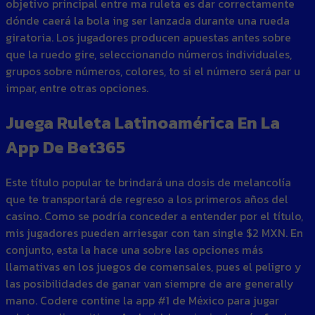
objetivo principal entre ma ruleta es dar correctamente
dónde caerá la bola ing ser lanzada durante una rueda
giratoria. Los jugadores producen apuestas antes sobre
que la ruedo gire, seleccionando números individuales,
grupos sobre números, colores, to si el número será par u
impar, entre otras opciones.
Juega Ruleta Latinoamérica En La
App De Bet365
Este título popular te brindará una dosis de melancolía
que te transportará de regreso a los primeros años del
casino. Como se podría conceder a entender por el título,
mis jugadores pueden arriesgar con tan single $2 MXN. En
conjunto, esta la hace una sobre las opciones más
llamativas en los juegos de comensales, pues el peligro y
las posibilidades de ganar van siempre de are generally
mano. Codere contine la app #1 de México para jugar