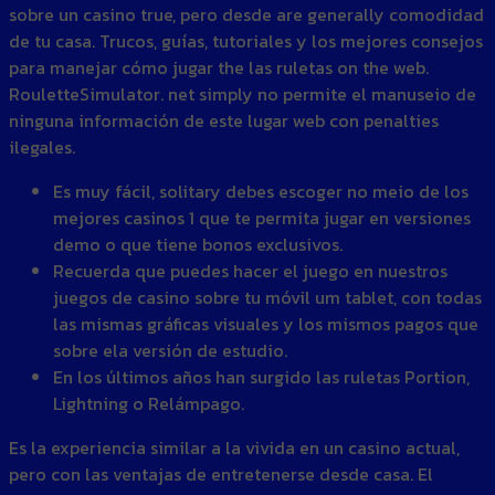
sobre un casino true, pero desde are generally comodidad
de tu casa. Trucos, guías, tutoriales y los mejores consejos
para manejar cómo jugar the las ruletas on the web.
RouletteSimulator. net simply no permite el manuseio de
ninguna información de este lugar web con penalties
ilegales.
Es muy fácil, solitary debes escoger no meio de los
mejores casinos 1 que te permita jugar en versiones
demo o que tiene bonos exclusivos.
Recuerda que puedes hacer el juego en nuestros
juegos de casino sobre tu móvil um tablet, con todas
las mismas gráficas visuales y los mismos pagos que
sobre ela versión de estudio.
En los últimos años han surgido las ruletas Portion,
Lightning o Relámpago.
Es la experiencia similar a la vivida en un casino actual,
pero con las ventajas de entretenerse desde casa. El