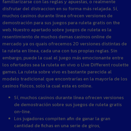
familiarizarse con las reglas y apuestas, o realmente
disfrutar del distraccion en su forma más relajada. Sí,
muchos casinos durante línea ofrecen versiones de
demostración para sus juegos para ruleta gratis on the
web. Nuestro apartado sobre juegos de ruleta es la
resentimiento de muchos demas casinos online de
mercado ya os quais ofrecemos 20 versiones distintas de
la ruleta en línea, cada una con tus propias reglas. Sin
embargo, puede la cual el juego más emocionante entre
los ofertados sea la ruleta en vivo o Live Different roulette
games. La ruleta sobre vivo es bastante parecida al
modelo tradicional que encontrarías en la mayoría de los
casinos físicos, solo la cual esta es online.
Sí, muchos casinos durante línea ofrecen versiones
de demostración sobre sus juegos de ruleta gratis
on-line.
Los jugadores compiten afin de ganar la gran
cantidad de fichas en una serie de giros,