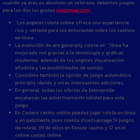
cuando ya eres en absoluto un veterano, debemos juegos
para los dos los gustos
psicomag.com
.
“Los angeles ruleta online ofrece una experiencia
rica y variada para los entusiastas sobre los casinos
en línea.
La evolución de are generally ruleta en” “línea ha
mejorado mil gracias a la tecnología y gráficas
modernas, además de los angeles visualización
añadida y las posibilidades de sonido.
Considera también la opción de juego automático,
principio rápido y otras interesantes adiciones.
En general, todas las ofertas de bienvenida
encabezan las advertisements válidas para este
juego.
En Codere casino online puedes jugar ruleta en línea
y en palpitante, pues cuenta disadvantage 51 juegos
de ruleta, 39 de ellos en Reside casino y 12 en el
online casino online.