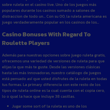
sobre ruleta en el casino live. Uno de los juegos más
populares durante los casinos sumado a salones de
distraccion de todo un… Con su 00, la ruleta americana es
juego verdaderamente popular en los casinos de los…
Casino Bonuses With Regard To
Roulette Players
Además para nuestras opciones sobre juego ruleta gratis,
ofrecemos una variedad de versiones de ruleta para que
elijas la que más te guste. Desde las versiones clásicas
hasta las más innovadoras, nuestro catálogo de juegos
está pensado así que usted disfrutes de la ruleta en todas
tus formas. La primary diferencia con este resto de los
tipos de ruleta online es la cual cuenta con el copia cero,
lo o qual la hace que incluye 38 casillas.
Jugar some sort of la ruleta es uno de los