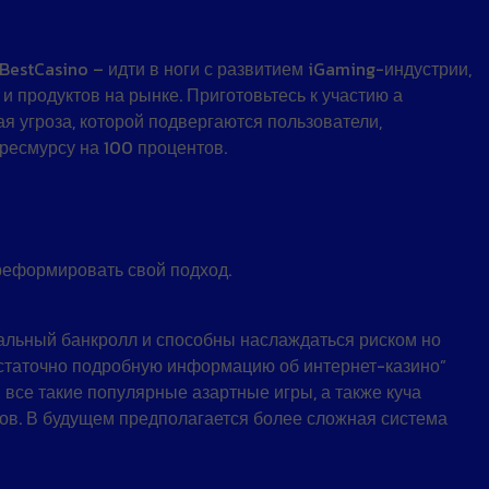
BestCasino – идти в ноги с развитием iGaming-индустрии,
и продуктов на рынке. Приготовьтесь к участию а
 угроза, которой подвергаются пользователи,
ресмурсу на 100 процентов.
реформировать свой подход.
чальный банкролл и способны наслаждаться риском но
остаточно подробную информацию об интернет-казино”
 все такие популярные азартные игры, а также куча
ов. В будущем предполагается более сложная система