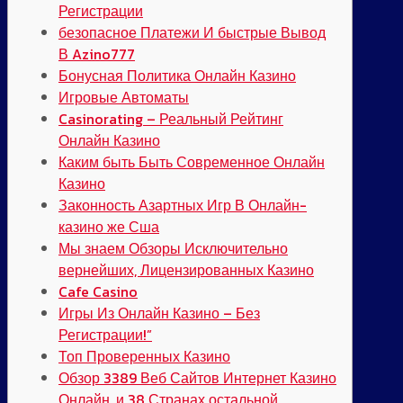
Регистрации
безопасное Платежи И быстрые Вывод
В Azino777
Бонусная Политика Онлайн Казино
Игровые Автоматы
Casinorating – Реальный Рейтинг
Онлайн Казино
Каким быть Быть Современное Онлайн
Казино
Законность Азартных Игр В Онлайн-
казино же Сша
Мы знаем Обзоры Исключительно
вернейших, Лицензированных Казино
Cafe Casino
Игры Из Онлайн Казино – Без
Регистрации!”
Топ Проверенных Казино
Обзор 3389 Веб Сайтов Интернет Казино
Онлайн, и 38 Странах остальной