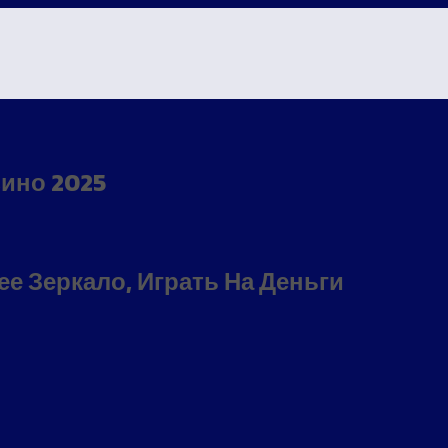
зино 2025
е Зеркало, Играть На Деньги