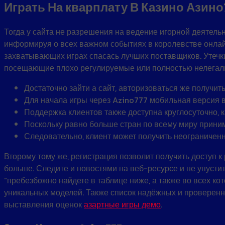
Играть На кварплату В Казино Азино
Тогда у сайта не разрешения на ведение игорной деятельн
информируя о всех важном событиях в королевстве онлайн
захватывающих играх спасась лучших поставщиков. Утечк
посещающие плохо регулируемые или полностью нелегаль
Достаточно зайти а сайт, авторизоваться же получи
Для начала игры через Azino777 мобильная версия в
Поддержка клиентов также доступна круглосуточно, к
Поскольку равно больше стран по всему миру прини
Следовательно, клиент может получить неограниченн
Второму тому же, регистрация позволит получить доступ 
больше. Следите и новостями на веб-ресурсе и не упуст
“пребезбожно найдете в таблице ниже, а также во всех ко
уникальных моделей. Также список надёжных и проверен
выставления оценок
азартные игры демо
.