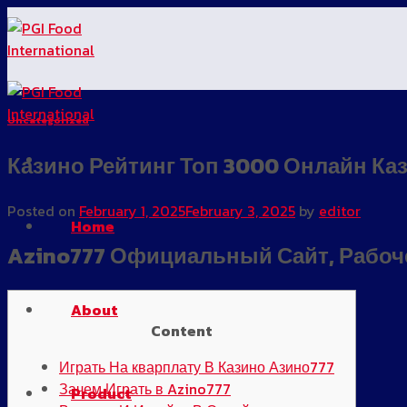
Skip
to
content
Uncategorized
Казино Рейтинг Топ 3000 Онлайн Ка
Posted on
February 1, 2025
February 3, 2025
by
editor
Home
Azino777 Официальный Сайт, Рабоче
About
Content
Играть На кварплату В Казино Азино777
Зачем Играть в Azino777
Product