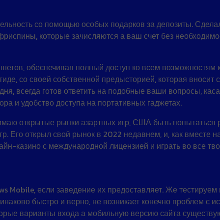
тельность со помощью особых подарков за депозиты. Сдела
фриспины, которые зачисляются а ваш счет без необходим
етов, обеспечивая полный доступ ко всем возможностям к
иде, со своей собственной предысторией, которая вносит с
ня, всегда готов ответить на подобные ваши вопросы, каса
ора и удобство доступа на портативных гаджетах.
имаю открытые рынки азартных игр, США быть попытаться 
р. Его открыл свой рынок в 2022 недавнем, и, как вместе 
йн-казино с международной лицензией и играть во все тво
ws Mobile, если заведение их предоставляет. Же тестируем
инаково быстро и верно, не возникает конечно проблем с и
торые варианты входа а мобильную версию сайта существуют