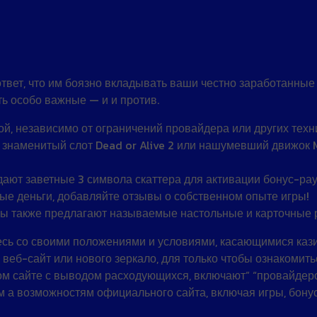
ответ, что им боязно вкладывать ваши честно заработанны
ть особо важные — и и против.
ой, независимо от ограничений провайдера или других техн
 знаменитый слот Dead or Alive 2 или нашумевший движок 
ают заветные 3 символа скаттера для активации бонус-ра
ные деньги, добавляйте отзывы о собственном опыте игры!
еры также предлагают называемые настольные и карточные 
есь со своими положениями и условиями, касающимися каз
и веб-сайт или нового зеркало, для только чтобы ознакоми
ом сайте с выводом расходующихся, включают” “провайдеро
 а возможностям официального сайта, включая игры, бонус