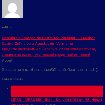
editor
Descubra a Emoção do BetOnRed Portugal – O Melhor
Casino Online para Apostas em Vermelho
Кредиты наличными в Беларуси от банков без отказа,
справок по паспорту с плохой кредитной историей
About
กิจกรรมต่าง ๆ และข่าวสารของบริษัทรวมไปถึงบทความสาระน่ารู้
Latest Posts
01
Jun
MB66 – MB66 Mới Nhất – Khuyến Mãi Lớn Mỗi Ngày |
on