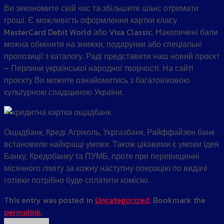
Ви зекономите свій час та збільшите шанс отримати
гроші. Є можливість оформлення картки класу
MasterCard Debit World або Visa Classic. Накопичені бали
можна обміняти на знижки, подарунки або спеціальні
пропозиції з каталогу. Раді представити наш новий проєкт
– Перлини української народної творчості. На сайті
проєкту Ви можете ознайомитись з багатовіковою
культурною спадщиною України.
Ощадбанк, Креді Агріколь, Укргазбанк, Райффайзен банк
встановили найкращі умови. Також цікавими є умови Ідея
Банку, Кредобанку та ПУМБ, проте при перевищенні
місячного ліміту за кожну наступну операцію по видачі
готівки потрібно буде сплатити комісію.
This entry was posted in
Uncategorized
. Bookmark the
permalink
.