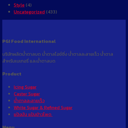
MB66
Ngày
Khuyến
Style
(4)
–
|
Mãi
Uncategorized
(433)
Đăng
MB66.COM
Lớn
Ký
Mỗi
Nhận
Ngày
66K
|
PGI Food International
|
MB66.COM
Hoạt
บริษัทผลิตน้ำตาลบด น้ำตาลไอซ์ซิ่ง น้ำตาลละลายเร็ว น้ำตาล
Động
สำหรับเบเกอรี่ และน้ำตาลบด
24/24
Product
Icing Sugar
Caster Sugar
น้ำตาลละลายเร็ว
White Sugar & Refined Sugar
แป้งมัน แป้งข้าวโพด
Menu