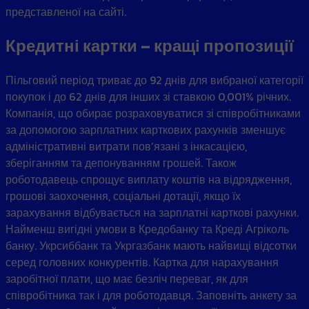
представленої на сайті.
Кредитні картки – кращі пропозиції
Пільговий період триває до 92 днів для вибраної категорії
покупок і до 62 днів для інших зі ставкою 0,001% річних.
Компанія, що обирає розраховуватися зі співробітниками
за допомогою зарплатних карткових рахунків зменшує
адміністративні витрати пов’язані з інкасацією,
зберіганням та депонуванням грошей. Також
роботодавець спрощує виплату коштів на відрядження,
грошові заохочення, соціальні дотації, якщо їх
зарахування відбувається на зарплатні карткові рахунки.
Найменш вигідні умови в Кредобанку та Креді Агріколь
банку. Укрсиббанк та Укргазбанк мають найвищі відсотки
серед головних конкурентів. Картка для нарахування
заробітної плати, що має безліч переваг, як для
співробітника так і для роботодавця. Заповніть анкету за