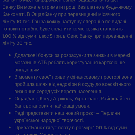
Банку Ви можете отримати гроші безплатно в будь-якому
банкоматі. В Ощадбанку при перевищенні місячного
ліміту 10 тис. Грн за кожну наступну операцію по видачі
готівки потрібно буде сплатити комісію, яка становить
1.00 % від суми плюс 5 грн, в Сенс банку при перевищенні
ліміту 20 тис.
Додаткові бонуси за розрахунки та знижки в мережі
магазинів АТБ роблять користування карткою ще
вигіднішим.
З моменту своєї появи у фінансовому просторі вона
пройшла шлях від недовіри й осуду до всесвітнього
визнання серед усіх верств населення.
Ощадбанк, Креді Агріколь, Укргазбанк, Райффайзен
банк встановили найкращі умови.
Раді представити наш новий проєкт – Перлини
української народної творчості.
ПриватБанк стягує плату в розмірі 1.00 % від суми
за карткою Універсальна.