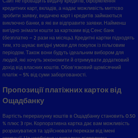
Сайт не провадить видачу кредитів, оформлення
кредитних карт, вкладів, а надає можливість миттєво
зробити заявку, видачею карт і кредитів займаються
виключно банки, в які ви відправите заявки. Найменш
вигідно знімати кошти за картками від Сенс банк
(безплатно – 2 рази на місяць). Кредитні картки підходять
тим, хто шукає вигідні умови для покупок із пільговим
періодом. Також вони будуть ідеальним вибором для
людей, які хочуть зекономити й отримувати додатковий
дохід від власних коштів. Обов’язковий щомісячний
платіж – 5% від суми заборгованості.
Пропозиції платіжних карток від
Ощадбанку
Вартість перерахунку коштів в Ощадбанку становить 0.50
% плюс 3 грн. Корпоративна картка дає вам можливість
розрахуватися та здійснювати перекази від імені
компанії. Це необхідно у випадках відряджень,