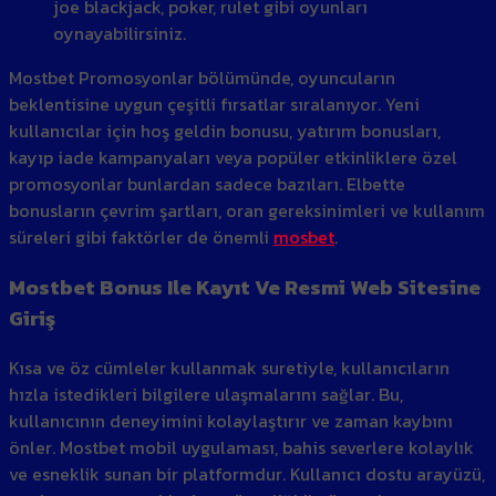
joe blackjack, poker, rulet gibi oyunları
oynayabilirsiniz.
Mostbet Promosyonlar bölümünde, oyuncuların
beklentisine uygun çeşitli fırsatlar sıralanıyor. Yeni
kullanıcılar için hoş geldin bonusu, yatırım bonusları,
kayıp iade kampanyaları veya popüler etkinliklere özel
promosyonlar bunlardan sadece bazıları. Elbette
bonusların çevrim şartları, oran gereksinimleri ve kullanım
süreleri gibi faktörler de önemli
mosbet
.
Mostbet Bonus Ile Kayıt Ve Resmi Web Sitesine
Giriş
Kısa ve öz cümleler kullanmak suretiyle, kullanıcıların
hızla istedikleri bilgilere ulaşmalarını sağlar. Bu,
kullanıcının deneyimini kolaylaştırır ve zaman kaybını
önler. Mostbet mobil uygulaması, bahis severlere kolaylık
ve esneklik sunan bir platformdur. Kullanıcı dostu arayüzü,