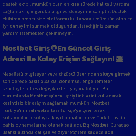
destek ekibi, mümkün olan en kısa sürede kaliteli yardım
sağlamak için gerekli bilgi ve deneyime sahiptir. Destek
ekibinin amacı size platformu kullanarak mümkün olan en
iyi deneyimi sunmak olduğundan, istediğiniz zaman
yardım istemekten çekinmeyin.
Mostbet Giriş 🌐 En Güncel Giriş
Adresi Ile Kolay Erişim Sağlayın! 🎰
Masaüstü bilgisayar veya dizüstü üzerinden siteye girmek
son derece basit olsa da, dönemsel engellemeler
sebebiyle adres değişiklikleri yaşanabiliyor. Bu
durumlarda Mostbet güncel giriş linklerini kullanarak
kesintisiz bir erişim sağlamak mümkün. Mostbet
Türkiye’nin sah web sitesi Türkçe’ye çevrilerek
kullanıcıların kolayca kayıt olmalarına ve Türk Lirası ile
bahis oynamalarına olanak sağladı. Bq Mostbet, Curacao
lisansı altında çalışan ve ziyaretçilere sadece adil