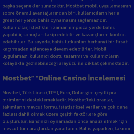
başka seçenekler sunacaktır. Mostbet mobil uygulamasının
sobre önemli avantajlarından biri, kullanıcıların her a
great her yerde bahis oynamasını sağlamasıdır.
Kullanıcılar, istedikleri zaman empieza yerde bahis
yapabilir, sonuçları takip edebilir ve kazançlarını kontrol
edebilirler. Bu sayede, bahis tutkunları herhangi bir fırsatı
kaçırmadan eğlenceye devam edebilirler. Mobil
uygulaması, kullanıcı dostu tasarımı ve kullanıcıların
kolaylıkla gezinebileceği arayüzü ile dikkat çekmektedir.
Mostbet” “Online Casino İncelemesi
Mostbet, Türk Lirası (TRY), Euro, Dolar gibi çeşitli pra
birimlerini desteklemektedir. Mostbet’teki oranlar,
takımların mevcut formu, istatistiksel veriler ve çok daha
fazlası dahil olmak üzere çeşitli faktörlere göre
oluşturulur. Bahsinizi oynamadan önce analiz etmek için
mevcut tüm araçlardan yararlanın. Bahis yaparken, takımın