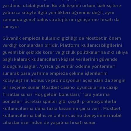
yardımcı olabiliyorlar. Bu etkileşimli ortam, bahisçilere
yalnızca siteyle ilgili yenilikleri öğrenme değil, aynı
zamanda genel bahis stratejilerini geliştirme fırsatı da
sunuyor.
Güvenlik empieza kullanıcı gizliliği de Mostbet’in önem
verdiği konulardan biridir. Platform, kullanıcı bilgilerini
güvenli bir şekilde korur ve gizlilik politikalarına sıkı sıkıya
bağlı kalarak kullanıcıların kişisel verilerinin güvende
olduğunu sağlar. Ayrıca, güvenilir ödeme yöntemleri
sunarak para yatırma empieza çekme işlemlerini
kolaylaştırır. Bonus ve promosyonlar açısından da zengin
bir seçenek sunan Mostbet Casino, oyuncularına cazip
fırsatlar sunar. Hoş geldin bonusları,” “pra yatırma
bonusları, ücretsiz spinler gibi çeşitli promosyonlarla
kullanıcılarına daha fazla kazanma şansı verir. Mostbet,
kullanıcılarına bahis ve online casino deneyimini mobil
cihazlar üzerinden de yaşatma fırsatı sunar.