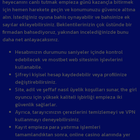
heyecanını canlı tutmak empieza günü kazançla bitirmek
için hemen harekete geçin ve konumunuzu güvence altına
alın. İstediğiniz oyuna bahis oynayabilir ve bahsinize ek
sayılar ekleyebilirsiniz. Beklentilerinizin çok üstünde bir
firmadan bahsediyoruz, yakından incelediğinizde bunu
daha net anlayacaksınız.
Hesabınızın durumunu saniyeler içinde kontrol
edebilecek ve mostbet web sitesinin işlevlerini
kullanabile.
Şifreyi kişisel hesap kaydedebilir veya profilinize
değiştirebilirsiniz.
Site, adil ve şeffaf nasıl üyelik koşulları sunar, the girl
oyuncu için yüksek kaliteli işbirliği empieza iki
güvenlik sağlarlar.
Ayrıca, tarayıcınızın çerezlerini temizlemeyi ve VPN
kullanmayı deneyebilirsiniz.
Kayıt empieza para yatırma işlemleri
tamamlandıktan sonra, online casino alanında yer