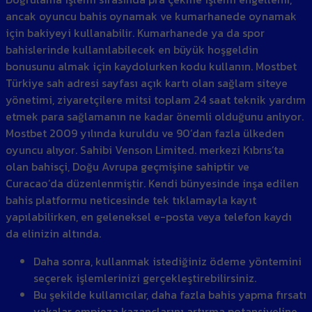
ancak oyuncu bahis oynamak ve kumarhanede oynamak
için bakiyeyi kullanabilir. Kumarhanede ya da spor
bahislerinde kullanılabilecek en büyük hoşgeldin
bonusunu almak için kaydolurken kodu kullanın. Mostbet
Türkiye sah adresi sayfası açık kartı olan sağlam siteye
yönetimi, ziyaretçilere mitsi toplam 24 saat teknik yardım
etmek para sağlamanın ne kadar önemli olduğunu anlıyor.
Mostbet 2009 yılında kuruldu ve 90’dan fazla ülkeden
oyuncu alıyor. Sahibi Venson Limited. merkezi Kıbrıs’ta
olan bahisçi, Doğu Avrupa geçmişine sahiptir ve
Curacao’da düzenlenmiştir. Kendi bünyesinde inşa edilen
bahis platformu neticesinde tek tıklamayla kayıt
yapılabilirken, en geleneksel e-posta veya telefon kaydı
da elinizin altında.
Daha sonra, kullanmak istediğiniz ödeme yöntemini
seçerek işlemlerinizi gerçekleştirebilirsiniz.
Bu şekilde kullanıcılar, daha fazla bahis yapma fırsatı
yakalar empieza kazançlarını artırma potansiyeline