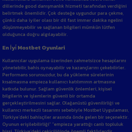
dillerinde good danışmanlık hizmeti tarafından verdiğini
belirtmek önemlidir. Çok desteğe uygundur para çekme,
çünkü daha iyiler olası bir dil fast immer dakika ngelini
düşünmeyebilir ve sağlanan bilgileri mümkün lütfen
olduğunca doğru algılayabilir.
En İyi̇ Mostbet Oyunlari
Kullanıcılar uygulama üzerinden zahmetsizce hesaplarını
yönetebilir, bahis oynayabilir ve kazançlarını çekebilirler.
Performans sorunsuzdur, bu da yükleme sürelerinin
kısalmasına empieza kullanıcı katılımının artmasına
katkıda bulunur. Sağlam güvenlik önlemleri, kişisel
bilgilerin ve işlemlerin güvenli bir ortamda
gerçekleştirilmesini sağlar. Olağanüstü güvenilirliği ve
kullanıcı merkezli tasarımı sebebiyle Mostbet Uygulaması,
Türkiye’deki bahisçiler arasında önde gelen bir seçenektir.
Oyunun erişilebilirliği” “empieza yarattığı canlı topluluk
hissi, Türkiye’deki çekiciliğinde önemli faktörlerdir.