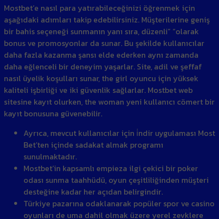
Mostbet’e nasıl para yatırabileceğinizi öğrenmek için
aşağıdaki adımları takip edebilirsiniz. Müşterilerine geniş
bir bahis seçeneği sunmanın yanı sıra, düzenli” “olarak
bonus ve promosyonlar da sunar. Bu şekilde kullanıcılar
daha fazla kazanma şansı elde ederken aynı zamanda
daha eğlenceli bir deneyim yaşarlar. Site, adil ve şeffaf
nasıl üyelik koşulları sunar, the girl oyuncu için yüksek
kaliteli işbirliği ve iki güvenlik sağlarlar. Mostbet web
sitesine kayıt olurken, the woman yeni kullanıcı cömert bir
kayıt bonusuna güvenebilir.
Ayrıca, mevcut kullanıcılar için i̇ndir uygulaması Most
Bet’ten içinde sadakat almak programı
sunulmaktadır.
Mostbet’in kapsamlı empieza ilgi çekici bir poker
odası sunma taahhüdü, oyun çeşitliliğinden müşteri
desteğine kadar her açıdan belirgindir.
Türkiye pazarına odaklanarak popüler spor ve casino
oyunları de uma dahil olmak üzere yerel zevklere