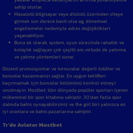
sahip olurlar.
Masaüstü bilgisayar veya dizüstü üzerinden siteye
girmek son derece basit olsa ag, dönemsel
engellemeler nedeniyle adres değişiklikleri
yaşanabiliyor.
Buna ek olarak, system, oyun sürecinde rahatlık ve
kolaylık sağlayan çok çeşitli em virtude de yatırma
ve çekme yöntemleri sunar.
Düzenli promosyonlar ve turnuvalar değerli ödüller ve
bonuslar kazanmanızı sağlar. En uygun teklifleri
kaçırmamak için bonuslar bölümünü kontrol etmeyi
unutmayın. Mostbet, tüm dünyada popüler sporları içeren
mükemmel bir spor kitabına sahiptir. 30’dan fazla spor
dalında bahis oynayabilirsiniz ve the girl biri yalnızca en
iyi oranlara ve bahis pazarlarına sahiptir.
Tr’de Aviator Mostbet