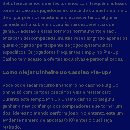
Bet oferece emocionantes torneios com frequência. Esses
torneios dão aos jogadores a chance de competir no meio
de si por prêmios substanciais, acrescentando alguma
camada extra sobre emoção às suas experiências de
game. A adesão a esses torneios normalmente é fácil
elizabeth descomplicada, muitas vezes exigindo apenas os
quais o jogador participante de jogos systems slots
específicos. Os jogadores frequentes simply no Pin-Up
Casino têm acesso a ofertas exclusivas e personalizadas.
Como Alejar Dinheiro Do Cassino Pin-up?
Você pode sacar recurso financeiro no cassino Flag Up
online só com cartões bancários Visa e Master card.
Durante este tempo, Pin Up On line casino conseguiu
ganhar a new confiança dos compradores e se tornar um
dos líderes no mundo perform jogo. No entanto, este um
evidente número de apostas (x10) antes o qual seja
retirado.