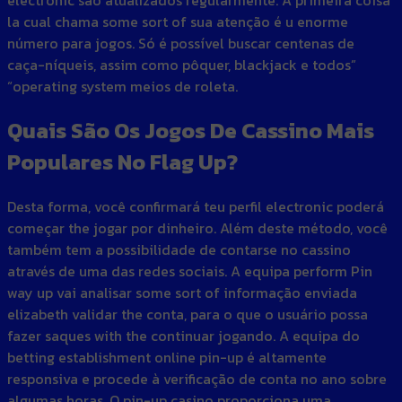
electronic são atualizados regularmente. A primeira coisa
la cual chama some sort of sua atenção é u enorme
número para jogos. Só é possível buscar centenas de
caça-níqueis, assim como pôquer, blackjack e todos”
“operating system meios de roleta.
Quais São Os Jogos De Cassino Mais
Populares No Flag Up?
Desta forma, você confirmará teu perfil electronic poderá
começar the jogar por dinheiro. Além deste método, você
também tem a possibilidade de contarse no cassino
através de uma das redes sociais. A equipa perform Pin
way up vai analisar some sort of informação enviada
elizabeth validar the conta, para o que o usuário possa
fazer saques with the continuar jogando. A equipa do
betting establishment online pin-up é altamente
responsiva e procede à verificação de conta no ano sobre
algumas horas. O pin-up casino proporciona uma