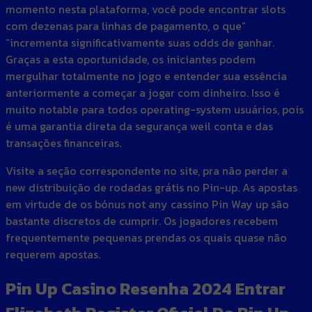
momento nesta plataforma, você pode encontrar slots
com dezenas para linhas de pagamento, o que”
“incrementa significativamente suas odds de ganhar.
Graças a esta oportunidade, os iniciantes podem
mergulhar totalmente no jogo e entender sua essência
anteriormente a começar a jogar com dinheiro. Isso é
muito notable para todos operating-system usuários, pois
é uma garantia direta da segurança weil conta e das
transações financeiras.
Visite a seção correspondente no site, pra não perder a
new distribuição de rodadas grátis no Pin-up. As apostas
em virtude de os bónus not any cassino Pin Way up são
bastante discretos de cumprir. Os jogadores recebem
frequentemente pequenas prendas os quais quase não
requerem apostas.
Pin Up Casino Resenha 2024 Entrar