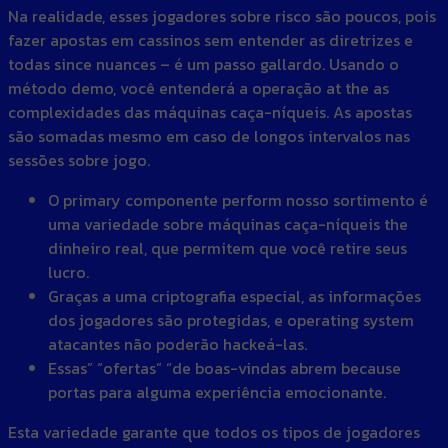
Na realidade, esses jogadores sobre risco são poucos, pois
fazer apostas em cassinos sem entender as diretrizes e
todas since nuances – é um passo gallardo. Usando o
método demo, você entenderá a operação at the as
complexidades das máquinas caça-níqueis. As apostas
são somadas mesmo em caso de longos intervalos nas
sessões sobre jogo.
O primary componente perform nosso sortimento é
uma variedade sobre máquinas caça-níqueis the
dinheiro real, que permitem que você retire seus
lucro.
Graças a uma criptografia especial, as informações
dos jogadores são protegidas, e operating system
atacantes não poderão hackeá-las.
Essas” “ofertas” “de boas-vindas abrem because
portas para alguma experiência emocionante.
Esta variedade garante que todos os tipos de jogadores