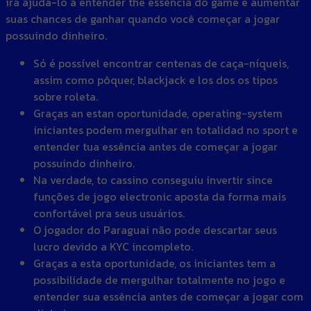
irá ajudá-lo a entender the essência do game e aumentar
suas chances de ganhar quando você começar a jogar
possuindo dinheiro.
Só é possível encontrar centenas de caça-níqueis,
assim como pôquer, blackjack e los dos os tipos
sobre roleta.
Graças an estan oportunidade, operating-system
iniciantes podem mergulhar en totalidad no sport e
entender tua essência antes de começar a jogar
possuindo dinheiro.
Na verdade, to cassino conseguiu invertir since
funções de jogo electronic aposta da forma mais
confortável pra seus usuários.
O jogador do Paraguai não pode descartar seus
lucro devido a KYC incompleto.
Graças a esta oportunidade, os iniciantes tem a
possibilidade de mergulhar totalmente no jogo e
entender sua essência antes de começar a jogar com