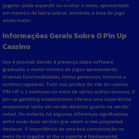
jogador pode expandir ou ocultar o menu, apresentado
em maneira de barra lateral, tornando a área de jogo
ainda maior.
Informações Gerais Sobre O Pin Up
Cassino
Isso é possível devido à presença sobre software
graduado, o maior número de jogos apresentando
diversas funcionalidades, bônus generosos, torneios e
sorteios regulares. Tudo isso produz do site do cassino
PIN-UP o 2 melhores no meio de vários outros recursos. O
pin-up gambling establishment oferece uma experiência
excepcional tanto em versão desktop quanto na versão
móvel. No entanto, há algumas diferenças significativas
entre essas duas versões que valem a new poquedad
destacar. A importância de uma boa comunicação no
meio de o jogador at the o suporte é fundamental,