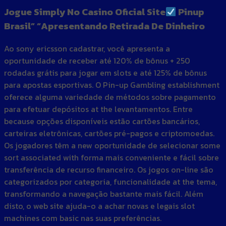
Jogue Simply No Casino Oficial Site
Pinup
Brasil” “Apresentando Retirada De Dinheiro
Ao sony ericsson cadastrar, você apresenta a
oportunidade de receber até 120% de bônus + 250
rodadas grátis para jogar em slots e até 125% de bônus
para apostas esportivas. O Pin-up Gambling establishment
oferece alguma variedade de métodos sobre pagamento
para efetuar depósitos at the levantamentos. Entre
because opções disponíveis estão cartões bancários,
carteiras eletrônicas, cartões pré-pagos e criptomoedas.
Os jogadores têm a new oportunidade de selecionar some
sort associated with forma mais conveniente e fácil sobre
transferência de recurso financeiro. Os jogos on-line são
categorizados por categoria, funcionalidade at the tema,
transformando a navegação bastante mais fácil. Além
disto, o web site ajuda-o a achar novas e legais slot
machines com basic nas suas preferências.