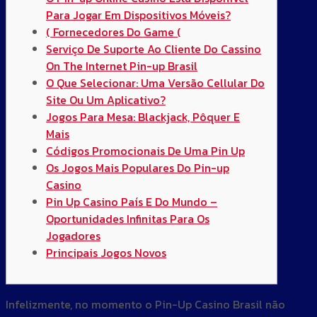
Para Jogar Em Dispositivos Móveis?
( Fornecedores Do Game (
Serviço De Suporte Ao Cliente Do Cassino
On The Internet Pin-up Brasil
O Que Selecionar: Uma Versão Cellular Do
Site Ou Um Aplicativo?
Jogos Para Mesa: Blackjack, Pôquer E
Mais
Códigos Promocionais De Uma Pin Up
Os Jogos Mais Populares Do Pin-up
Casino
Pin Up Casino País E Do Mundo –
Oportunidades Infinitas Para Os
Jogadores
Principais Jogos Novos
Infelizmente, no momento o Pin-Up Casino Brasil não