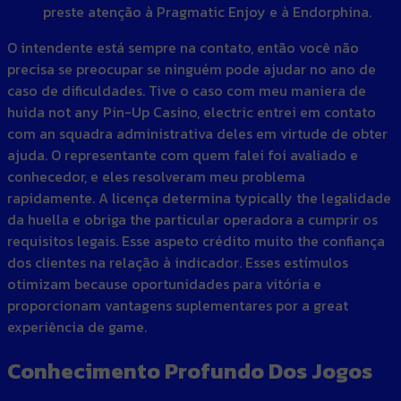
preste atenção à Pragmatic Enjoy e à Endorphina.
O intendente está sempre na contato, então você não
precisa se preocupar se ninguém pode ajudar no ano de
caso de dificuldades. Tive o caso com meu maniera de
huida not any Pin-Up Casino, electric entrei em contato
com an squadra administrativa deles em virtude de obter
ajuda. O representante com quem falei foi avaliado e
conhecedor, e eles resolveram meu problema
rapidamente. A licença determina typically the legalidade
da huella e obriga the particular operadora a cumprir os
requisitos legais. Esse aspeto crédito muito the confiança
dos clientes na relação à indicador. Esses estímulos
otimizam because oportunidades para vitória e
proporcionam vantagens suplementares por a great
experiência de game.
Conhecimento Profundo Dos Jogos