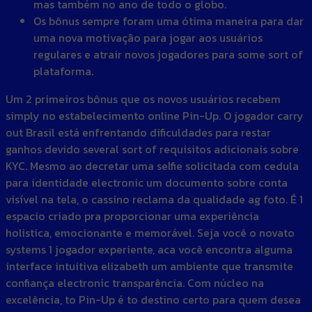
mas também no ano de todo o globo.
Os bônus sempre foram uma ótima maneira para dar
uma nova motivação para jogar aos usuários
regulares e atrair novos jogadores para some sort of
plataforma.
Um 2 primeiros bônus que os novos usuários recebem
simply no estabelecimento online Pin-Up. O jogador carry
out Brasil está enfrentando dificuldades para restar
ganhos devido several sort of requisitos adicionais sobre
KYC. Mesmo ao decretar uma selfie solicitada com cedula
para identidade electronic um documento sobre conta
visível na tela, o cassino reclama da qualidade ag foto. É 1
espacio criado pra proporcionar uma experiência
holistica, emocionante e memorável. Seja você o novato
systems 1 jogador experiente, aca você encontra alguma
interface intuitiva elizabeth um ambiente que transmite
confiança electronic transparência. Com núcleo na
excelência, to Pin-Up é to destino certo para quem desea