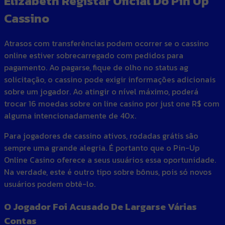
Elizabeth Registar Oficial Do Pin Up
Cassino
Atrasos com transferências podem ocorrer se o cassino
online estiver sobrecarregado com pedidos para
pagamento. Ao pagarse, fique de olho no status ag
solicitação, o cassino pode exigir informações adicionais
sobre um jogador. Ao atingir o nível máximo, poderá
trocar 16 moedas sobre on line casino por just one R$ com
alguma intencionadamente de 40x.
Para jogadores de cassino ativos, rodadas grátis são
sempre uma grande alegria. É portanto que o Pin-Up
Online Casino oferece a seus usuários essa oportunidade.
Na verdade, este é outro tipo sobre bônus, pois só novos
usuários podem obtê-lo.
O Jogador Foi Acusado De Largarse Várias
Contas