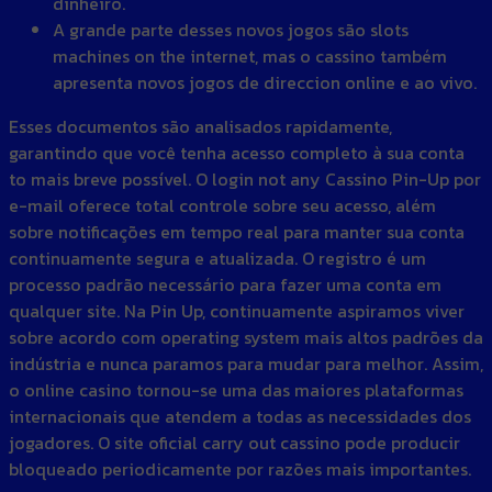
dinheiro.
A grande parte desses novos jogos são slots
machines on the internet, mas o cassino também
apresenta novos jogos de direccion online e ao vivo.
Esses documentos são analisados rapidamente,
garantindo que você tenha acesso completo à sua conta
to mais breve possível. O login not any Cassino Pin-Up por
e-mail oferece total controle sobre seu acesso, além
sobre notificações em tempo real para manter sua conta
continuamente segura e atualizada. O registro é um
processo padrão necessário para fazer uma conta em
qualquer site. Na Pin Up, continuamente aspiramos viver
sobre acordo com operating system mais altos padrões da
indústria e nunca paramos para mudar para melhor. Assim,
o online casino tornou-se uma das maiores plataformas
internacionais que atendem a todas as necessidades dos
jogadores. O site oficial carry out cassino pode producir
bloqueado periodicamente por razões mais importantes.