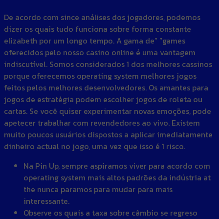
De acordo com since análises dos jogadores, podemos
dizer os quais tudo funciona sobre forma constante
elizabeth por um longo tempo. A gama de” “games
oferecidos pelo nosso casino online é uma vantagem
indiscutível. Somos considerados 1 dos melhores cassinos
porque oferecemos operating system melhores jogos
feitos pelos melhores desenvolvedores. Os amantes para
jogos de estratégia podem escolher jogos de roleta ou
cartas. Se você quiser experimentar novas emoções, pode
apetecer trabalhar com revendedores ao vivo. Existem
muito poucos usuários dispostos a aplicar imediatamente
dinheiro actual no jogo, uma vez que isso é 1 risco.
Na Pin Up, sempre aspiramos viver para acordo com
operating system mais altos padrões da indústria at
the nunca paramos para mudar para mais
interessante.
Observe os quais a taxa sobre câmbio se regreso