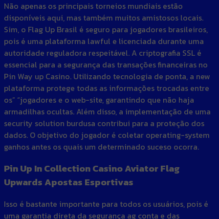
Não apenas os principais torneios mundiais estão
disponíveis aqui, mas também muitos amistosos locais.
Sim, o Flag Up Brasil é seguro para jogadores brasileiros,
pois é uma plataforma lawful e licenciada durante uma
autoridade reguladora respeitável. A criptografia SSL é
essencial para a segurança das transações financeiras no
Pin Way up Casino. Utilizando tecnologia de ponta, a new
plataforma protege todas as informações trocadas entre
os” “jogadores e o web-site, garantindo que não haja
armadilhas ocultas. Além disso, a implementação de uma
security solution burdusa contribui para a proteção dos
dados. O objetivo do jogador é coletar operating-system
ganhos antes os quais um determinado suceso ocorra.
Pin Up In Collection Casino Aviator Flag
Upwards Apostas Esportivas
Isso é bastante importante para todos os usuários, pois é
uma garantia direta da segurança ag conta e das