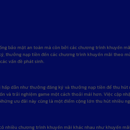
hống bảo mật an toàn mà còn bởi các chương trình khuyến mã
ký, thưởng nạp tiền đến các chương trình khuyến mãi theo m
các vấn đề phát sinh.
 hấp dẫn như thưởng đăng ký và thưởng nạp tiền để thu hút n
vốn và trải nghiệm game một cách thoải mái hơn. Việc cập nh
 Những ưu đãi này cũng là một điểm cộng lớn thu hút nhiều ng
có nhiều chương trình khuyến mãi khác nhau như khuyến mãi 