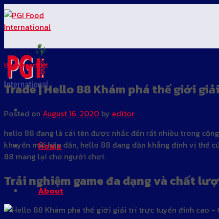
Skip
to
content
Uncategorized
Trade | Hello 88 Khám phá thế giới giả
Posted on
August 16, 2020
by
editor
hello 88 đang là cái tên được nhắc đến rất nhiều trong cộng
khuyến mãi hấp dẫn, hello 88 đang dần khẳng định vị thế củ
Home
88 mang lại cho người chơi.
Trải nghiệm game đa dạng và chất lượn
About