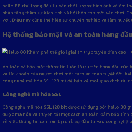
hello 88 chú trọng đầu tư vào chất lượng hình ảnh và âm th
phần tăng thêm sự kịch tính và hồi hộp cho mỗi ván chơi. C
vời. Điều này cũng thể hiện sự chuyên nghiệp và tâm huyết 
Hệ thống bảo mật và an toàn hàng đầu 
An toàn và bảo mật thông tin luôn là ưu tiên hàng đầu của 
và tài khoản của người chơi một cách an toàn tuyệt đối. he
công nghệ mã hóa SSL 128 bit để bảo vệ mọi giao dịch tài c
Công nghệ mã hóa SSL
Công nghệ mã hóa SSL 128 bit được sử dụng bởi hello 88 giú
được mã hóa và truyền tải một cách an toàn, đảm bảo tính 
về việc thông tin cá nhân bị rò rỉ. Sự đầu tư vào công nghệ