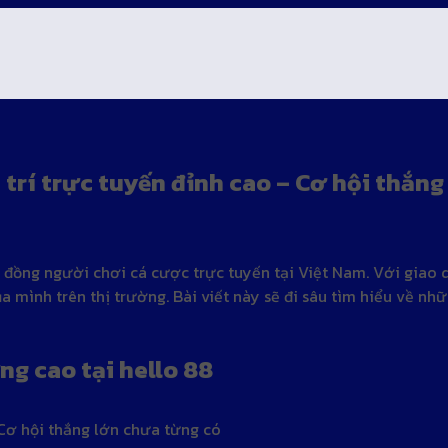
i trí trực tuyến đỉnh cao – Cơ hội thắn
 đồng người chơi cá cược trực tuyến tại Việt Nam. Với giao d
a mình trên thị trường. Bài viết này sẽ đi sâu tìm hiểu về 
g cao tại hello 88