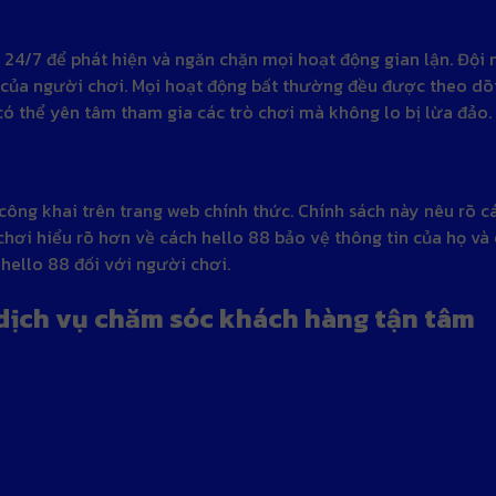
 24/7 để phát hiện và ngăn chặn mọi hoạt động gian lận. Đội
 của người chơi. Mọi hoạt động bất thường đều được theo dõi
có thể yên tâm tham gia các trò chơi mà không lo bị lừa đảo.
công khai trên trang web chính thức. Chính sách này nêu rõ 
hơi hiểu rõ hơn về cách hello 88 bảo vệ thông tin của họ và
hello 88 đối với người chơi.
dịch vụ chăm sóc khách hàng tận tâm