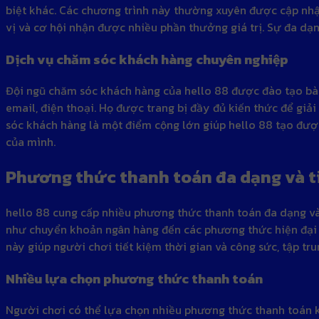
biệt khác. Các chương trình này thường xuyên được cập nhậ
vị và cơ hội nhận được nhiều phần thưởng giá trị. Sự đa dạ
Dịch vụ chăm sóc khách hàng chuyên nghiệp
Đội ngũ chăm sóc khách hàng của hello 88 được đào tạo bài 
email, điện thoại. Họ được trang bị đầy đủ kiến thức để gi
sóc khách hàng là một điểm cộng lớn giúp hello 88 tạo được 
của mình.
Phương thức thanh toán đa dạng và tiệ
hello 88 cung cấp nhiều phương thức thanh toán đa dạng và 
như chuyển khoản ngân hàng đến các phương thức hiện đại n
này giúp người chơi tiết kiệm thời gian và công sức, tập tr
Nhiều lựa chọn phương thức thanh toán
Người chơi có thể lựa chọn nhiều phương thức thanh toán k