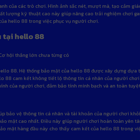
anh của các trò chơi. Hình ảnh sắc nét, mượt mà, tạo cảm giá
hất lượng kỹ thuật cao này giúp nâng cao trải nghiệm chơi ga
của hello 88 trong việc phục vụ người chơi.
tại hello 88
hello 88. Hệ thống bảo mật của hello 88 được xây dựng dựa tr
llo 88 cam kết không tiết lộ thông tin cá nhân của người chơ
hính của người chơi, đảm bảo tính minh bạch và an toàn tuyệt
p bảo vệ thông tin cá nhân và tài khoản của người chơi khỏi 
bảo mật cao nhất. Điều này giúp người chơi hoàn toàn yên tâ
 bảo mật hàng đầu này cho thấy cam kết của hello 88 trong vi