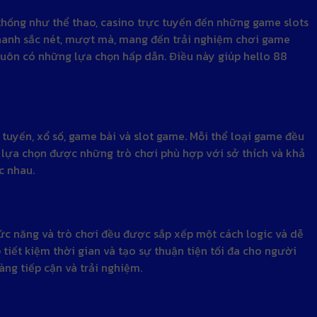
hống như thể thao, casino trực tuyến đến những game slots
 thanh sắc nét, mượt mà, mang đến trải nghiệm chơi game
luôn có những lựa chọn hấp dẫn. Điều này giúp hello 88
 tuyến, xổ số, game bài và slot game. Mỗi thể loại game đều
 lựa chọn được những trò chơi phù hợp với sở thích và khả
c nhau.
ức năng và trò chơi đều được sắp xếp một cách logic và dễ
tiết kiệm thời gian và tạo sự thuận tiện tối đa cho người
ng tiếp cận và trải nghiệm.