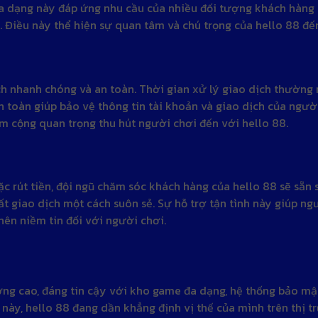
ự đa dạng này đáp ứng nhu cầu của nhiều đối tượng khách hàn
 Điều này thể hiện sự quan tâm và chú trọng của hello 88 đế
ch nhanh chóng và an toàn. Thời gian xử lý giao dịch thường r
 toàn giúp bảo vệ thông tin tài khoản và giao dịch của người
ểm cộng quan trọng thu hút người chơi đến với hello 88.
ặc rút tiền, đội ngũ chăm sóc khách hàng của hello 88 sẽ sẵn
 giao dịch một cách suôn sẻ. Sự hỗ trợ tận tình này giúp ng
nên niềm tin đối với người chơi.
lượng cao, đáng tin cậy với kho game đa dạng, hệ thống bảo m
này, hello 88 đang dần khẳng định vị thế của mình trên thị 