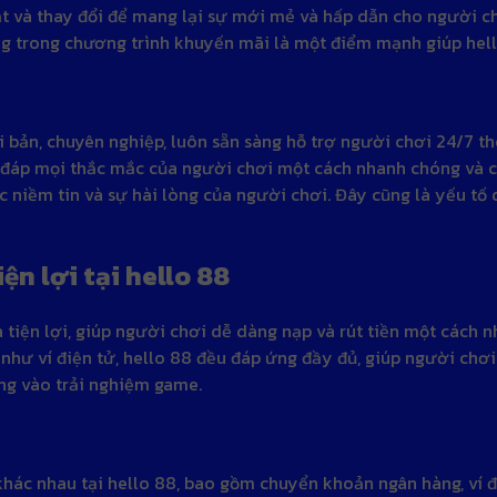
t và thay đổi để mang lại sự mới mẻ và hấp dẫn cho người ch
ng trong chương trình khuyến mãi là một điểm mạnh giúp hello
bản, chuyên nghiệp, luôn sẵn sàng hỗ trợ người chơi 24/7 th
ải đáp mọi thắc mắc của người chơi một cách nhanh chóng và 
niềm tin và sự hài lòng của người chơi. Đây cũng là yếu tố q
n lợi tại hello 88
tiện lợi, giúp người chơi dễ dàng nạp và rút tiền một cách 
hư ví điện tử, hello 88 đều đáp ứng đầy đủ, giúp người chơi
ung vào trải nghiệm game.
hác nhau tại hello 88, bao gồm chuyển khoản ngân hàng, ví đ