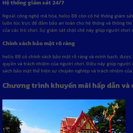
Hệ thống giám sát 24/7
Ngoài công nghệ mã hóa, hello 88 còn có hệ thống giám sát
luôn túc trực để đảm bảo an toàn cho hệ thống và thông tin
của các trò chơi. Sự giám sát chặt chẽ này giúp người chơi 
Chính sách bảo mật rõ ràng
hello 88 có chính sách bảo mật rõ ràng và minh bạch, được 
quyền và trách nhiệm của người chơi. Điều này giúp người c
sách bảo mật thể hiện sự chuyên nghiệp và trách nhiệm của 
Chương trình khuyến mãi hấp dẫn và 