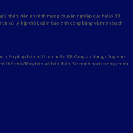
 ngũ nhân viên an ninh mạng chuyên nghiệp của hello 88
 và xử lý kịp thời, đảm bảo tính công bằng và minh bạch
các biện pháp bảo mật mà hello 88 đang áp dụng, cũng như
 có thể chủ động bảo vệ bản thân. Sự minh bạch trong chính