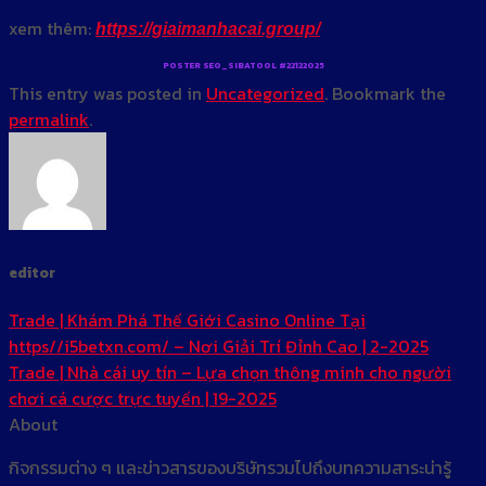
xem thêm:
https://giaimanhacai.group/
POSTER SEO_SIBATOOL #22122025
This entry was posted in
Uncategorized
. Bookmark the
permalink
.
editor
Trade | Khám Phá Thế Giới Casino Online Tại
https//i5betxn.com/ – Nơi Giải Trí Đỉnh Cao | 2-2025
Trade | Nhà cái uy tín – Lựa chọn thông minh cho người
chơi cá cược trực tuyến | 19-2025
About
กิจกรรมต่าง ๆ และข่าวสารของบริษัทรวมไปถึงบทความสาระน่ารู้