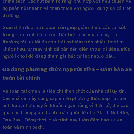
chính sách. Các nút bấm rõ ràng, phù hợp với tiêu chuẩn về
độ phản hồi nhanh và thân thiện với người dùng, kể cả trên
di động.
Giao diện đẹp, trực quan còn giúp giảm thiểu các sai sót
trong quá trình đặt cược. Đặc biệt, các nhà cái uy tín
thường tối ưu tối đa cho trải nghiệm trên nhiều thiết bị
khác nhau, từ máy tính để bàn đến điện thoại di động, giúp
người chơi dễ dàng tham gia bất cứ lúc nào, ở đâu.
Đa dạng phương thức nạp rút tiền – Đảm bảo an
toàn tài chính
An toàn tài chính là tiêu chí then chốt của nhà cái uy tín.
Các nhà cái này cung cấp nhiều phương thức nạp, rút tiền
linh hoạt như chuyển khoản ngân hàng, ví điện tử, thẻ cào,
qua các trung gian thanh toán quốc tế như Skrill, Neteller,
One Pay… Đồng thời, quá trình này luôn đảm bảo sự an
toàn và minh bạch.