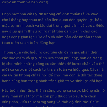
Chọn một nhà cái uy tín không chỉ đơn thuần là về việc
chơi thắng hay thua mà còn liên quan đến quyền lợi, bảo
mật, sự minh bạch và lâu dài trong quá trình cá cược. Điều
này giúp giảm thiểu rủi ro mất tiền oan, tránh khỏi các
hoạt động gian lận, lừa đảo và đảm bảo các khoản thanh
toán diễn ra an toàn, đúng hạn.
Thông qua việc hiểu rõ các tiêu chí đánh giá, nhận diện
các đặc điểm và quy trình lựa chọn phù hợp, bạn đã trang
bị cho mình những công cụ cần thiết để bước chân vào thế
giới cá cược một cách tự tin, an toàn và hiệu quả. Các nhà
cái uy tín không chỉ là nơi để chơi mà còn là đối tác đồng
hành cùng bạn trong hành trình giải trí và sinh lợi dài hạn.
Hãy luôn nhớ rằng, thành công trong cá cược không nằm ở
may mắn nhất thời mà còn phụ thuộc vào sự lựa chọn
đúng đắn, kiến thức vững vàng và thái độ tỉnh táo. Chúc