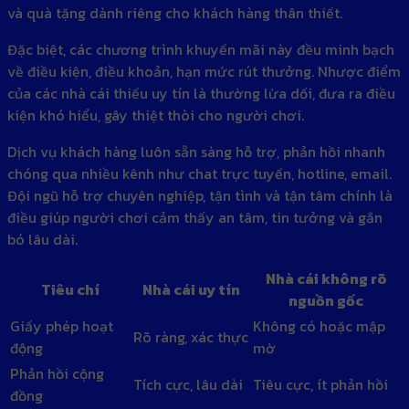
và quà tặng dành riêng cho khách hàng thân thiết.
Đặc biệt, các chương trình khuyến mãi này đều minh bạch
về điều kiện, điều khoản, hạn mức rút thưởng. Nhược điểm
của các nhà cái thiếu uy tín là thường lừa dối, đưa ra điều
kiện khó hiểu, gây thiệt thòi cho người chơi.
Dịch vụ khách hàng luôn sẵn sàng hỗ trợ, phản hồi nhanh
chóng qua nhiều kênh như chat trực tuyến, hotline, email.
Đội ngũ hỗ trợ chuyên nghiệp, tận tình và tận tâm chính là
điều giúp người chơi cảm thấy an tâm, tin tưởng và gắn
bó lâu dài.
Nhà cái không rõ
Tiêu chí
Nhà cái uy tín
nguồn gốc
Giấy phép hoạt
Không có hoặc mập
Rõ ràng, xác thực
động
mờ
Phản hồi cộng
Tích cực, lâu dài
Tiêu cực, ít phản hồi
đồng