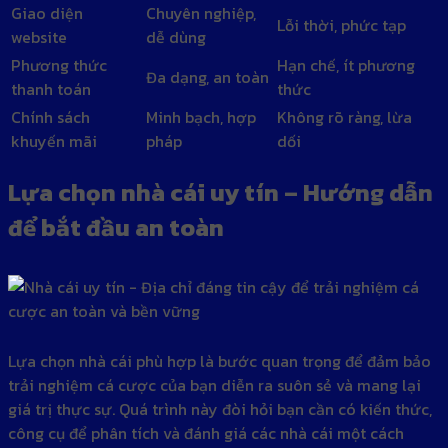
Giao diện
Chuyên nghiệp,
Lỗi thời, phức tạp
website
dễ dùng
Phương thức
Hạn chế, ít phương
Đa dạng, an toàn
thanh toán
thức
Chính sách
Minh bạch, hợp
Không rõ ràng, lừa
khuyến mãi
pháp
dối
Lựa chọn nhà cái uy tín – Hướng dẫn
để bắt đầu an toàn
Lựa chọn nhà cái phù hợp là bước quan trọng để đảm bảo
trải nghiệm cá cược của bạn diễn ra suôn sẻ và mang lại
giá trị thực sự. Quá trình này đòi hỏi bạn cần có kiến thức,
công cụ để phân tích và đánh giá các nhà cái một cách