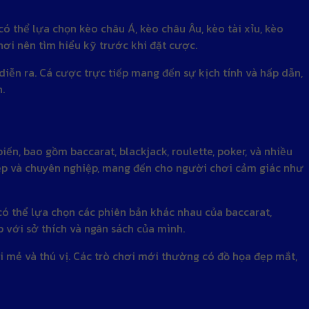
ó thể lựa chọn kèo châu Á, kèo châu Âu, kèo tài xỉu, kèo
hơi nên tìm hiểu kỹ trước khi đặt cược.
diễn ra. Cá cược trực tiếp mang đến sự kịch tính và hấp dẫn,
.
ến, bao gồm baccarat, blackjack, roulette, poker, và nhiều
 đẹp và chuyên nghiệp, mang đến cho người chơi cảm giác như
có thể lựa chọn các phiên bản khác nhau của baccarat,
 với sở thích và ngân sách của mình.
 mẻ và thú vị. Các trò chơi mới thường có đồ họa đẹp mắt,