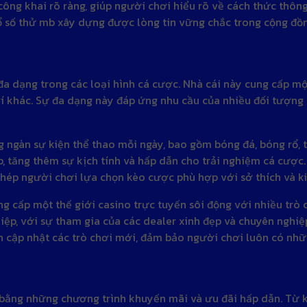
ng khai rõ ràng, giúp người chơi hiểu rõ về cách thức thông
ổ số thử mb xây dựng được lòng tin vững chắc trong cộng đồ
a dạng trong các loại hình cá cược. Nhà cái này cung cấp một
i trí khác. Sự đa dạng này đáp ứng nhu cầu của nhiều đối tượ
 ngàn sự kiện thể thao mỗi ngày, bao gồm bóng đá, bóng rổ, t
p, tăng thêm sự kịch tính và hấp dẫn cho trải nghiệm cá cược
 phép người chơi lựa chọn kèo cược phù hợp với sở thích và k
g cấp một thế giới casino trực tuyến sôi động với nhiều trò c
hiệp, với sự tham gia của các dealer xinh đẹp và chuyên ngh
n cập nhật các trò chơi mới, đảm bảo người chơi luôn có nhữ
ơi bằng những chương trình khuyến mãi và ưu đãi hấp dẫn. 