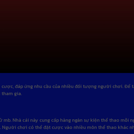
á cược, đáp ứng nhu cầu của nhiều đối tượng người chơi. Để t
 tham gia.
ử mb. Nhà cái này cung cấp hàng ngàn sự kiện thể thao mỗi n
. Người chơi có thể đặt cược vào nhiều môn thể thao khác nha