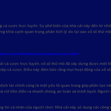
g cá cược trực tuyến. Sự phổ biến của nhà cái này đến từ nhi
ững khía cạnh quan trọng, phân tích lý do tại sao xổ số thử m
inh-cao-tai-fm88-kham-pha-the-gioi-giai-tri-moi-4-2025/
cái cá cược trực tuyến. xổ số thử mb đã xây dựng được một h
ghiệp cá cược. Điều này đảm bảo rằng mọi hoạt động của xổ số
dịch tài chính cũng là một yếu tố quan trọng góp phần tạo nê
 rút tiền diễn ra nhanh chóng, an toàn và minh bạch. Người c
ng tin cá nhân của người chơi. Nhà cái này sử dụng các công 