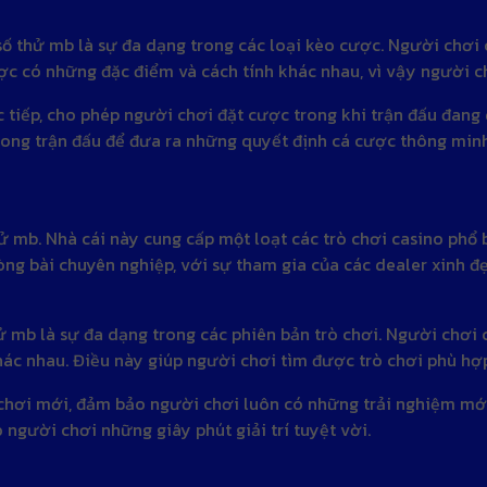
ố thử mb là sự đa dạng trong các loại kèo cược. Người chơi c
cược có những đặc điểm và cách tính khác nhau, vì vậy người c
 tiếp, cho phép người chơi đặt cược trong khi trận đấu đang 
ong trận đấu để đưa ra những quyết định cá cược thông minh
 mb. Nhà cái này cung cấp một loạt các trò chơi casino phổ bi
 sòng bài chuyên nghiệp, với sự tham gia của các dealer xinh
ử mb là sự đa dạng trong các phiên bản trò chơi. Người chơi 
khác nhau. Điều này giúp người chơi tìm được trò chơi phù hợp
 chơi mới, đảm bảo người chơi luôn có những trải nghiệm mới
người chơi những giây phút giải trí tuyệt vời.