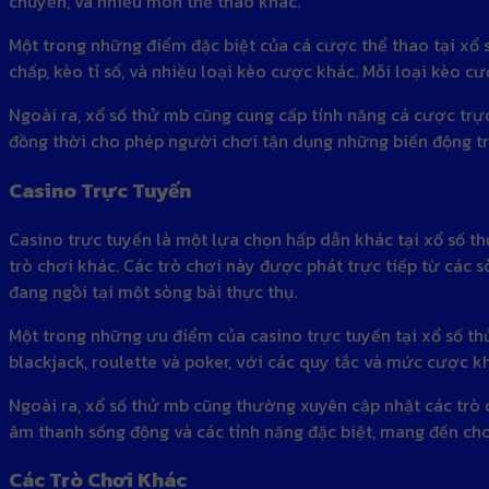
chuyền, và nhiều môn thể thao khác.
Một trong những điểm đặc biệt của cá cược thể thao tại xổ s
chấp, kèo tỉ số, và nhiều loại kèo cược khác. Mỗi loại kèo 
Ngoài ra, xổ số thử mb cũng cung cấp tính năng cá cược trực
đồng thời cho phép người chơi tận dụng những biến động tr
Casino Trực Tuyến
Casino trực tuyến là một lựa chọn hấp dẫn khác tại xổ số thử
trò chơi khác. Các trò chơi này được phát trực tiếp từ các
đang ngồi tại một sòng bài thực thụ.
Một trong những ưu điểm của casino trực tuyến tại xổ số th
blackjack, roulette và poker, với các quy tắc và mức cược 
Ngoài ra, xổ số thử mb cũng thường xuyên cập nhật các trò
âm thanh sống động và các tính năng đặc biệt, mang đến cho 
Các Trò Chơi Khác