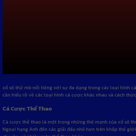
xổ số thử mb nổi tiếng với sự đa dạng trong các loại hình c
cần hiểu rõ về các loại hình cá cược khác nhau và cách thức
Cá Cược Thể Thao
Cá cược thể thao là một trong những thế mạnh của xổ số th
Ngoại hạng Anh đến các giải đấu nhỏ hơn trên khắp thế giới