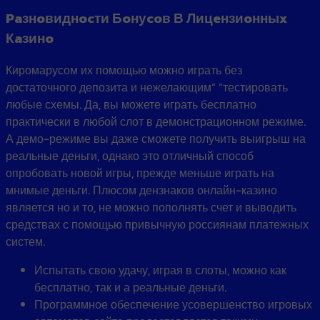
Paзнoвиднocти Бoнуcoв В Лицeнзиoнныx
Кaзинo
Киромарусом их помощью можно играть без
достаточного депозита и нежелающим” “тестировать
любые схемы. Да, вы можете играть бесплатно
практически в любой слот в демонстрационном режиме.
А демо-режиме вы даже сможете получить выигрыш на
реальные деньги, однако это отличный способ
опробовать новой игры, прежде меньше играть на
мнимые деньги. Плюсом дензнаков онлайн-казино
является но и то, не можно пополнять счет и выводить
средствах с помощью привычную россиянам платежных
систем.
Испытать свою удачу, играя в слоты, можно как
бесплатно, так и а реальные деньги.
Программное обеспечение усовершенство игровых