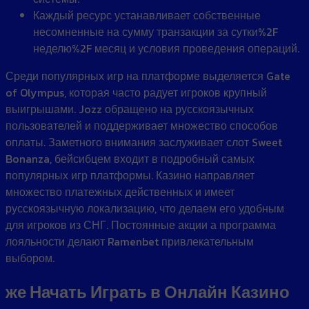
Каждый ресурс устанавливает собственные
несомненные на сумму транзакции за сутки%2F
неделю%2F месяц и условия проведения операций.
Среди популярных игр на платформе выделяется Gate
of Olympus, которая часто радует игроков крупный
выигрышами. Jozz обращено на русскоязычных
пользователей и поддерживает множество способов
оплаты. Заметного внимания заслуживает слот Sweet
Bonanza, бейсибцем входит в подробный самых
популярных игр платформы. Казино направляет
множество платежных действенных и имеет
русскоязычную локализацию, что делаем его удобным
для игроков из СНГ. Постоянные акции а программа
лояльности делают Ramenbet привлекательным
выбором.
же Начать Играть в Онлайн Казино