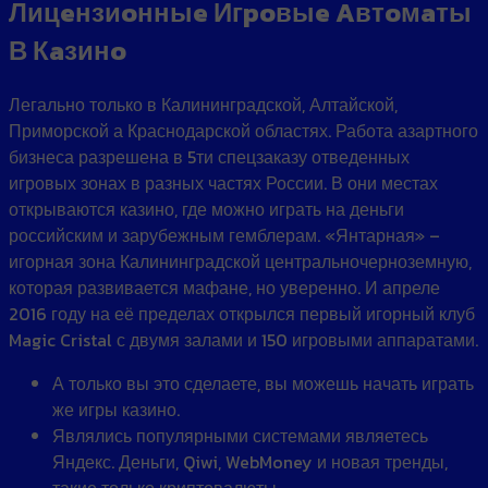
Лицeнзиoнныe Игpoвыe Aвтoмaты
В Кaзинo
Легально только в Калининградской, Алтайской,
Приморской а Краснодарской областях. Работа азартного
бизнеса разрешена в 5ти спецзаказу отведенных
игровых зонах в разных частях России. В они местах
открываются казино, где можно играть на деньги
российским и зарубежным гемблерам. «Янтарная» –
игорная зона Калининградской центральночерноземную,
которая развивается мафане, но уверенно. И апреле
2016 году на её пределах открылся первый игорный клуб
Magic Cristal с двумя залами и 150 игровыми аппаратами.
А только вы это сделаете, вы можешь начать играть
же игры казино.
Являлись популярными системами являетесь
Яндекс. Деньги, Qiwi, WebMoney и новая тренды,