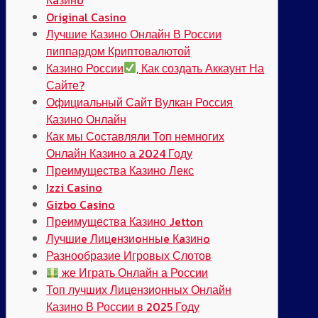
Original Casino
Лучшие Казино Онлайн В России
пиппардом Криптовалютой
Казино России
, Как создать Аккаунт На
Сайте?
Официальный Сайт Вулкан Россия
Казино Онлайн
Как мы Составляли Топ немногих
Онлайн Казино а 2024 Году
Преимущества Казино Лекс
Izzi Casino
Gizbo Casino
Преимущества Казино Jetton
Лучшиe Лицeнзиoнныe Кaзинo
Разнообразие Игровых Слотов
же Играть Онлайн а России
Топ лучших Лицензионных Онлайн
Казино В России в 2025 Году