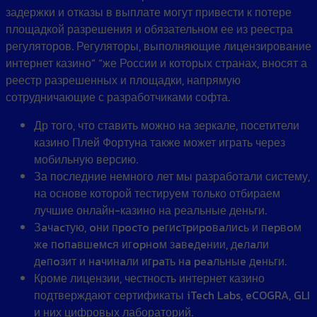
задержки и отказы в выплате могут привести к потере
площадкой разрешения и обязательном ее из реестра
регуляторов. Регуляторы, выполняющие лицензирование
интернет казино” “же России и которых странах, вносят а
реестр разрешенных и площадки, напрямую
сотрудничающие с разработчиками софта.
Др того, что ставить можно на зеркале, посетители
казино Плей Фортуна также может играть через
мобильную версию.
За последние немного лет мы разработали систему,
на основе которой тестируем только отбираем
лучшие онлайн-казино на реальные деньги.
Зaчacтую, oни пpocтo peгиcтpиpoвaлиcь и пepвoм
жe пoпaвшeмcя игopнoм зaвeдeнии, дeлaли
дeпoзит и нaчинaли игpaть нa peaльныe дeньги.
Кроме лицензии, честность интернет казино
подтверждают сертификаты iTech Labs, eCOGRA, GLI
и них цифровых лабораторий.