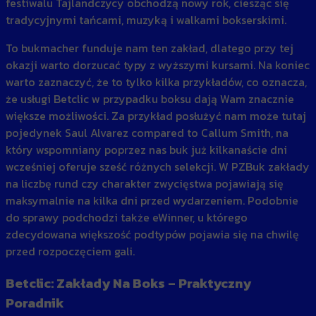
festiwalu Tajlandczycy obchodzą nowy rok, ciesząc się
tradycyjnymi tańcami, muzyką i walkami bokserskimi.
To bukmacher funduje nam ten zakład, dlatego przy tej
okazji warto dorzucać typy z wyższymi kursami. Na koniec
warto zaznaczyć, że to tylko kilka przykładów, co oznacza,
że usługi Betclic w przypadku boksu dają Wam znacznie
większe możliwości. Za przykład posłużyć nam może tutaj
pojedynek Saul Alvarez compared to Callum Smith, na
który wspomniany poprzez nas buk już kilkanaście dni
wcześniej oferuje sześć różnych selekcji. W PZBuk zakłady
na liczbę rund czy charakter zwycięstwa pojawiają się
maksymalnie na kilka dni przed wydarzeniem. Podobnie
do sprawy podchodzi także eWinner, u którego
zdecydowana większość podtypów pojawia się na chwilę
przed rozpoczęciem gali.
Betclic: Zakłady Na Boks – Praktyczny
Poradnik