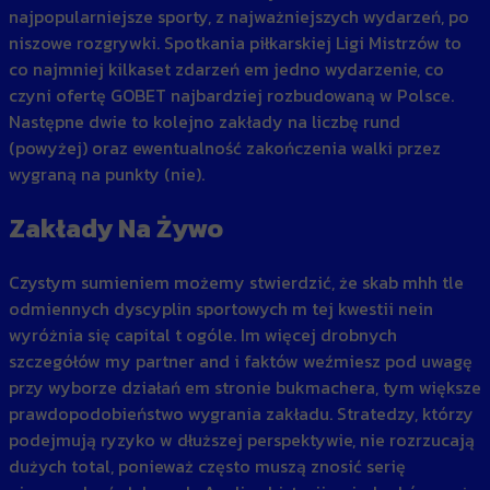
najpopularniejsze sporty, z najważniejszych wydarzeń, po
niszowe rozgrywki. Spotkania piłkarskiej Ligi Mistrzów to
co najmniej kilkaset zdarzeń em jedno wydarzenie, co
czyni ofertę GOBET najbardziej rozbudowaną w Polsce.
Następne dwie to kolejno zakłady na liczbę rund
(powyżej) oraz ewentualność zakończenia walki przez
wygraną na punkty (nie).
Zakłady Na Żywo
Czystym sumieniem możemy stwierdzić, że skab mhh tle
odmiennych dyscyplin sportowych m tej kwestii nein
wyróżnia się capital t ogóle. Im więcej drobnych
szczegółów my partner and i faktów weźmiesz pod uwagę
przy wyborze działań em stronie bukmachera, tym większe
prawdopodobieństwo wygrania zakładu. Stratedzy, którzy
podejmują ryzyko w dłuższej perspektywie, nie rozrzucają
dużych total, ponieważ często muszą znosić serię