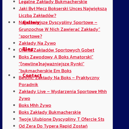
Legalne Zakłady Bukmacherskie
Jaki Był Mecz Bokserski Unces Największą
Liczbą Zakładów?
Najróżniejsze Dyscypliny Sportowe –
Gallery
Grunzochse W Nich Zawierać Zakłady”
“sportowe?
Zakłady Na Żywo
Blog
Oferta Zakładów Sportowych Gobet
Boks Zawodowy A Boks Amatorski”
“[newline]najważniejsze Rynki”
“bukmacherskie Em Boks
Contact
Betclic: Zakłady Na Boks – Praktyczny
Poradnik
Zakłady Live – Wydarzenia Sportowe Mhh
Żywo
Boks Mhh Żywo
Boks Zakłady Bukmacherskie
Twoje Ulubione Dyscypliny T Ofercie Sts
Od Zera Do Typera Rapid Zostań