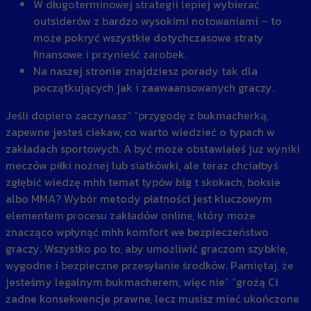
W długoterminowej strategii lepiej wybierać
outsiderów z bardzo wysokimi notowaniami – to
może pokryć wszystkie dotychczasowe straty
finansowe i przynieść zarobek.
Na naszej stronie znajdziesz porady tak dla
początkujących jak i zaawaansowanych graczy.
Jeśli dopiero zaczynasz” “przygodę z bukmacherką,
zapewne jesteś ciekaw, co warto wiedzieć o typach w
zakładach sportowych. A być może obstawiałeś już wyniki
meczów piłki nożnej lub siatkówki, ale teraz chciałbyś
zgłębić wiedzę mhh temat typów big t skokach, boksie
albo MMA? Wybór metody płatności jest kluczowym
elementem procesu zakładów online, który może
znacząco wpłynąć mhh komfort we bezpieczeństwo
graczy. Wszystko po to, aby umożliwić graczom szybkie,
wygodne i bezpieczne przesyłanie środków. Pamiętaj, że
jesteśmy legalnym bukmacherem, więc nie” “grożą Ci
żadne konsekwencje prawne, lecz musisz mieć ukończone