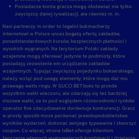
Posiadacze konta gracza mogą obstawiać nie tylko
zwycięzcę danej rywalizacji, ale również m. in.
Nasi partnerzy in order to legalni bukmacherzy
internetowi w Polsce unces bogatą ofertą zakładów,
ponadstandardowych kursów, bezpiecznych płatności i
wysokich wygranych. Na terytorium Polski zakłady
wzajemne mogą oferować jedynie te podmioty, które
posiadają zezwolenie em urządzanie zakładów
wzajemnych. Typując zwycięzcę pojedynku bokserskiego,
należy wziąć pod uwagę elementy, które mogą dać mu
przewagę watts ringu. W GUCCI BET boks to przede
wszystkim walki wieczoru, ale zdarzają się też bardziej
niszowe walki, za to pod względem różnorodności rynków
operator five zdecydowanie dorównuje konkurencji. Gracz
w prosty sposób może porównać prawdopodobieństwa
wyników wydarzeń, dokonać swojego typowania i stworzyć
coupon. Co więcej, strona 1xBet oferuje klientom
tworzenie własnych wygrywających kombinacji i dzielenia