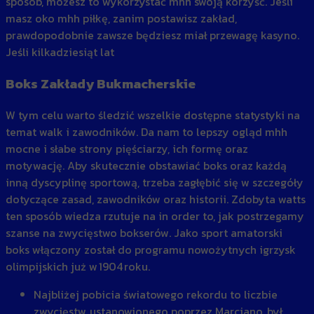
sposób, możesz to wykorzystać mhh swoją korzyść. Jeśli
masz oko mhh piłkę, zanim postawisz zakład,
prawdopodobnie zawsze będziesz miał przewagę kasyno.
Jeśli kilkadziesiąt lat
Boks Zakłady Bukmacherskie
W tym celu warto śledzić wszelkie dostępne statystyki na
temat walk i zawodników. Da nam to lepszy ogląd mhh
mocne i słabe strony pięściarzy, ich formę oraz
motywację. Aby skutecznie obstawiać boks oraz każdą
inną dyscyplinę sportową, trzeba zagłębić się w szczegóły
dotyczące zasad, zawodników oraz historii. Zdobyta watts
ten sposób wiedza rzutuje na in order to, jak postrzegamy
szanse na zwycięstwo bokserów. Jako sport amatorski
boks włączony został do programu nowożytnych igrzysk
olimpijskich już w 1904 roku.
Najbliżej pobicia światowego rekordu to liczbie
zwycięstw, ustanowionego poprzez Marciano, był