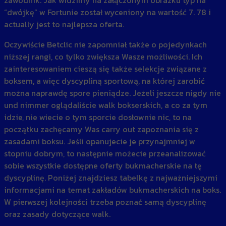
“dwójkę” w Fortunie został wyceniony na wartość 7. 78 i
actually jest to najlepsza oferta.
Oczywiście Betclic nie zapomniał także o pojedynkach
niższej rangi, co tylko zwiększa Wasze możliwości. Ich
zainteresowaniem cieszą się także selekcje związane z
boksem, a więc dyscypliną sportową, na której zarobić
można naprawdę spore pieniądze. Jeżeli jeszcze nigdy nie
und nimmer oglądaliście walk bokserskich, a co za tym
idzie, nie wiecie o tym sporcie dosłownie nic, to na
początku zachęcamy Was carry out zapoznania się z
zasadami boksu. Jeśli opanujecie je przynajmniej w
stopniu dobrym, to następnie możecie przeanalizować
sobie wszystkie dostępne oferty bukmacherskie na tę
dyscyplinę. Poniżej znajdziesz tabelkę z najważniejszymi
informacjami na temat zakładów bukmacherskich na boks.
W pierwszej kolejności trzeba poznać samą dyscyplinę
oraz zasady dotyczące walk.