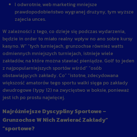
I odwrotnie, web marketing mniejsze
prawdopodobieństwo wygranej drużyny, tym wyższe
zajecia unces.
W zależności z tego, co dzieje się podczas wydarzenia,
będzie in order to miało realny wpływ no ano sobre kursy
kasyno. W” “tych turniejach, grunzochse również watts
odmiennych mniejszych turniejach, istnieje wiele
zakładów, na które można stawiać pieniądze. Golf to jeden
z najpopularniejszych sportów wśród” “osób
obstawiających zakłady. Co” “istotne, zdecydowana
większość amatorów tego sportu walki sięga po zakłady
dwudrogowe (typy 12) na zwycięstwo w boksie, ponieważ
jest ich po prostu najwięcej.
Najróżniejsze Dyscypliny Sportowe –
Grunzochse W Nich Zawierać Zakłady”
“sportowe?