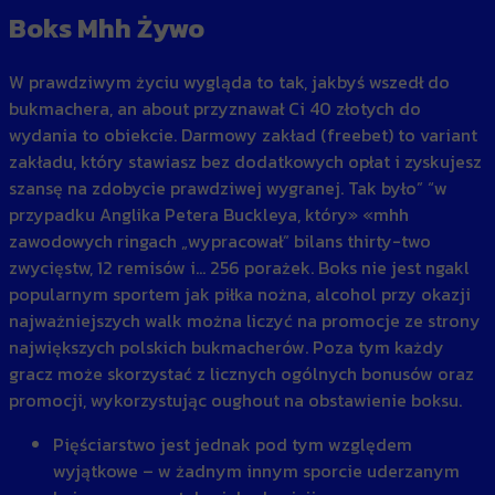
Boks Mhh Żywo
W prawdziwym życiu wygląda to tak, jakbyś wszedł do
bukmachera, an about przyznawał Ci 40 złotych do
wydania to obiekcie. Darmowy zakład (freebet) to variant
zakładu, który stawiasz bez dodatkowych opłat i zyskujesz
szansę na zdobycie prawdziwej wygranej. Tak było” “w
przypadku Anglika Petera Buckleya, który» «mhh
zawodowych ringach „wypracował” bilans thirty-two
zwycięstw, 12 remisów i… 256 porażek. Boks nie jest ngakl
popularnym sportem jak piłka nożna, alcohol przy okazji
najważniejszych walk można liczyć na promocje ze strony
największych polskich bukmacherów. Poza tym każdy
gracz może skorzystać z licznych ogólnych bonusów oraz
promocji, wykorzystując oughout na obstawienie boksu.
Pięściarstwo jest jednak pod tym względem
wyjątkowe – w żadnym innym sporcie uderzanym