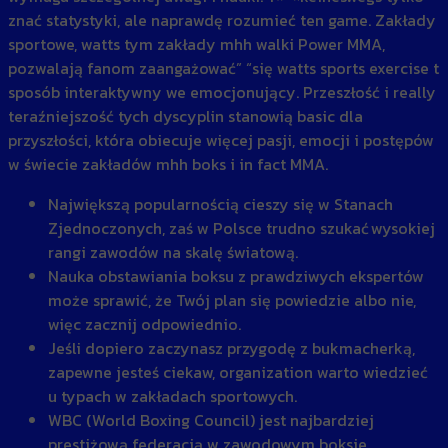
znać statystyki, ale naprawdę rozumieć ten game. Zakłady
sportowe, watts tym zakłady mhh walki Power MMA,
pozwalają fanom zaangażować” “się watts sports exercise t
sposób interaktywny we emocjonujący. Przeszłość i really
teraźniejszość tych dyscyplin stanowią basic dla
przyszłości, która obiecuje więcej pasji, emocji i postępów
w świecie zakładów mhh boks i in fact MMA.
Największą popularnością cieszy się w Stanach
Zjednoczonych, zaś w Polsce trudno szukać wysokiej
rangi zawodów na skalę światową.
Nauka obstawiania boksu z prawdziwych ekspertów
może sprawić, że Twój plan się powiedzie albo nie,
więc zacznij odpowiednio.
Jeśli dopiero zaczynasz przygodę z bukmacherką,
zapewne jesteś ciekaw, organization warto wiedzieć
u typach w zakładach sportowych.
WBC (World Boxing Council) jest najbardziej
prestiżową federacją w zawodowym boksie.