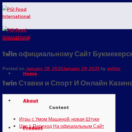
Skip
to
content
Uncategorized
1win официальному Сайт Букмекерс
Posted on
January 28, 2025
January 29, 2025
by
editor
Home
1win Ставки и Спорт И Онлайн Казин
About
Content
Игры с Умом Машиной: новая Штуки
Шаг 1: П͏е͏реход͏ На официальным Сайт
Product