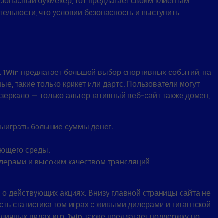
зопасный букмекер, тот предлагает своим клиентам”
ельности, что условии безопасность и выступить
 1Win предл͏агает большой выбор спортивных событий, на
е, такие только кри͏кет или дартс͏. Поль͏зователи могут
win зеркало — только альтернативный веб-сайт также домен,
выиграть большие суммы денег.
ающего среды.
илерами и высоким качеством трансляций.
о действующих акциях. Внизу главной страницы сайта не
ть статистика том играх с живыми дилерами и гигантской
ичных видах игр. 1win также предлагает поддержку по