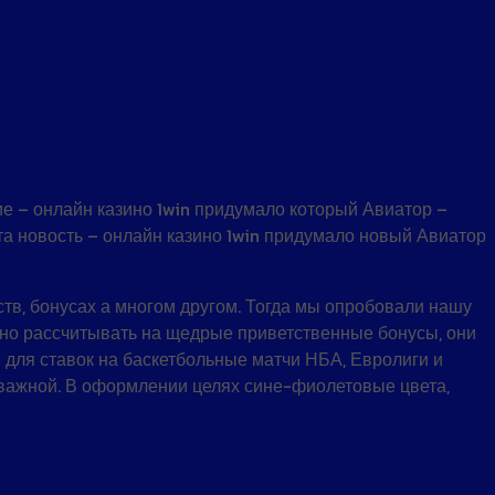
тие – онлайн казино 1win придумало который Авиатор –
эта новость – онлайн казино 1win придумало новый Авиатор
тв, бонусах а многом другом. Тогда мы опробовали нашу
жно рассчитывать на щедрые приветственные бонусы, они
 для ставок на баскетбольные матчи НБА, Евролиги и
и важной. В оформлении целях сине-фиолетовые цвета,