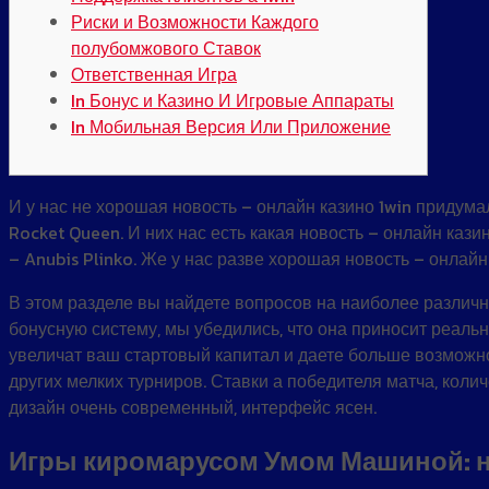
Риски ͏и Возможно͏сти Каждого
полубомжового Ставок
Ответственная Игра
In Бонус и Казино И Игровые Аппараты
In Мобильная Версия Или Приложение
И у нас не хорошая новость – онлайн казино 1win придума
Rocket Queen. И них нас есть какая новость – онлайн каз
– Anubis Plinko. Же у нас разве хорошая новость – онлайн
В этом разделе вы найдете вопросов на наиболее различн
бонусную систему, мы убедились, что она приносит реаль
увеличат ваш стартовый капитал и даете больше возможн
других мелких турниров. Ставки а победителя матча, кол
дизайн очень современный, интерфейс ясен.
Игры киромарусом Умом Машиной: 