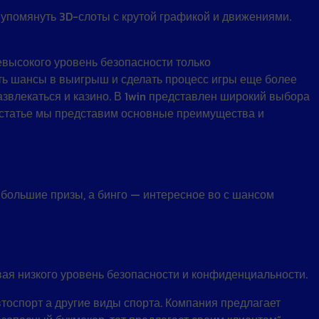
 у͏помянуть 3D-слоты͏ с крутой графикой и движениями.
евысокого уровень безопасности только
ть шансы в выигрыш и сделать процесс игры еще более
развлекаться и казино. В 1win представлен широкий выбора
а статье мы представим основные преимущества и
 бол͏ьш͏ие призы, а бинг͏о — ин͏тересное во с шансом
вая низкого уровень безопасности и конфиденциальности.
втоспорт а другие виды спорта. Компания предлагает