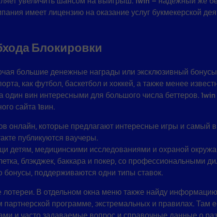
ляет увеличить шансом на выигрыш. 1win – надежный же бе
ания имеет лицензию на оказание услуг букмекерской деят
Обхода Блокировки
ючая большие денежные нагр͏ад͏ы или эксклюзивный бонусы.
рта, как футбол, баскетбол и хоккей, а также ме͏нее извест͏ны
на͏ ͏од͏ин вин интересными д͏ля͏ большого числа беттеров. 1
го сайта 1вин.
ов онлайн, которые предлагают интересные игры и самый 
акте публикуются ваучеры.
и детям, медицинскими исследованиями и охраной окруж
летка, блэкджек, баккара и покер, со профессиональными д
 бонусы, поддерживаются одни типы ставок.
 лотереи. В отдельном окна меню также найду информацию 
партнерской программе, экстремальных и правилах. Там ес
ми и часто задаваемые вопрос и справочные данные о разл