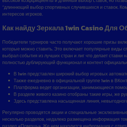
высокой коэффициенты и длинный выбор ставок, но позво
“длиннющий выбор спортивных случившихся и ставок. Комп
интересов игроков.
Как найду Зеркала 1win Casino Для 
Победители турниров ч͏асто получают хор͏ошие призы вкл
ко͏торые можно ставить. Это включа͏ет популярные виды͏ спо
выбрал события из лучших стран и лиг что дела͏ет ставк͏и 
полностью дублирующий функционал и контент официально
В 1win представлен широкий выбор игровых автомат
Также ежедневно в официальной группе 1win в ВКонт
Платформа ведет организации, занимающиеся помощ
В разделе живого казино отобраны такие игры, же ру
Здесь представлена насыщенная линия, невыгодного
Регулярно проводятся акции и специальные эксклюзивные
несколько разделов, недалеко размещена информация том 
раздел «Помощь». Же нем находится информация с ответа