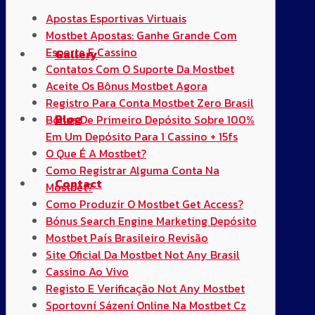
Apostas Esportivas Virtuais
Mostbet Apostas: Ganhe Grande Com
Esporte E Cassino
Gallery
Contatos Com O Suporte Da Mostbet
Aceite Os Bônus Mostbet Agora
Registro Para Conta Mostbet Zero Brasil
Blog
Bônus De Primeiro Depósito Sobre 100%
Em Um Depósito Para 1 Cassino + 15fs
O Que É A Mostbet?
Como Registrar Alguma Conta Na
Contact
Mostbet?
Como Produzir O Mostbet Get Access?
Bónus Search Engine Marketing Depósito
Mostbet País Brasileiro Revisão
Site Oficial Da Mostbet Not Any Brasil
Cassino Ao Vivo
Registo E Verificação Not Any Mostbet
Sportovní Sázení Online Na Mostbet Cz