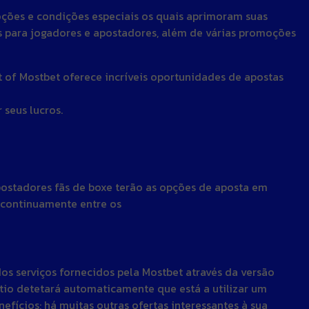
oções e condições especiais os quais aprimoram suas
s para jogadores e apostadores, além de várias promoções
t of Mostbet oferece incríveis oportunidades de apostas
 seus lucros.
Apostadores fãs de boxe terão as opções de aposta em
 continuamente entre os
os serviços fornecidos pela Mostbet através da versão
sítio detetará automaticamente que está a utilizar um
fícios; há muitas outras ofertas interessantes à sua