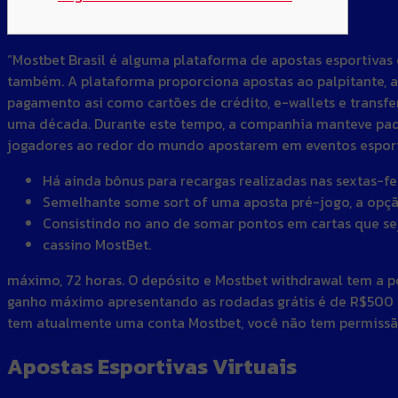
“Mostbet Brasil é alguma plataforma de apostas esportivas o
também. A plataforma proporciona apostas ao palpitante, a
pagamento asi como cartões de crédito, e-wallets e transf
uma década. Durante este tempo, a companhia manteve padr
jogadores ao redor do mundo apostarem em eventos esportiv
Há ainda bônus para recargas realizadas nas sextas-fe
Semelhante some sort of uma aposta pré-jogo, a opção 
Consistindo no ano de somar pontos em cartas que se
cassino MostBet.
máximo, 72 horas. O depósito e Mostbet withdrawal tem a po
ganho máximo apresentando as rodadas grátis é de R$500 e
tem atualmente uma conta Mostbet, você não tem permissão
Apostas Esportivas Virtuais