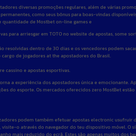
stadores diversas promoções regulares, além de várias prom
s permanentes, como seus bônus para boas-vindas disponívei
de quantidade de Mostbet on-line games e
ivas para arriesgar em TOTO no website de apostas, some sor
são resolvidas dentro de 30 dias e os vencedores podem sacar
 cargo de jogadores at the apostadores do Brasil.
e cassino e apostas esportivas.
e torna a experiência dos apostadores única e emocionante. 
ções do esporte. Os mercados oferecidos zero MostBet estão
izadores podem também efetuar apostas electronic usufruir d
, visite-o através do navegador do teu dispositivo móvel. O 
manho mais reduzido do ecrã. Estes são apenas muitos dos bene