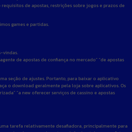
 requisitos de apostas, restrições sobre jogos e prazos de
ximos games e partidas.
-vindas.
1 agente de apostas de confiança no mercado” “de apostas
ma seção de ajustes. Portanto, para baixar o aplicativo
faça o download geralmente pela loja sobre aplicativos. Os
izada” “a new oferecer serviços de cassino e apostas
guma tarefa relativamente desafiadora, principalmente para