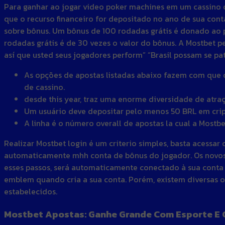
Para ganhar ao jogar video poker machines em um cassino o
que o recurso financeiro for depositado no ano de sua con
sobre bônus. Um bônus de 100 rodadas grátis é donado ao p
rodadas grátis é de 30 vezes o valor do bônus. A Mostbet 
así que usted seus jogadores perform” “Brasil possam se pa
As opções de apostas listadas abaixo fazem com que 
de cassino.
desde this year, traz uma enorme diversidade de atraç
Um usuário deve depositar pelo menos 50 BRL em cript
A linha é o número overall de apostas la cual a Mostb
Realizar Mostbet login é um criterio simples, basta acessar
automaticamente mhh conta de bônus do jogador. Os novos
esses passos, será automaticamente conectado à sua conta p
emblem quando cria a sua conta. Porém, existem diversas o
estabelecidos.
Mostbet Apostas: Ganhe Grande Com Esporte E 