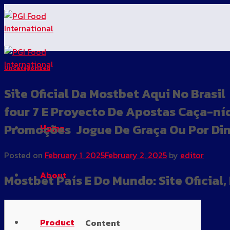
Skip
to
content
Uncategorized
Site Oficial Da Mostbet Aqui No Brasi
four 7 E Proyecto De Apostas Caça-níq
Promoções ️ Jogue De Graça Ou Por Di
Home
Posted on
February 1, 2025
February 2, 2025
by
editor
About
Mostbet País E Do Mundo: Site Oficial,
Product
Content