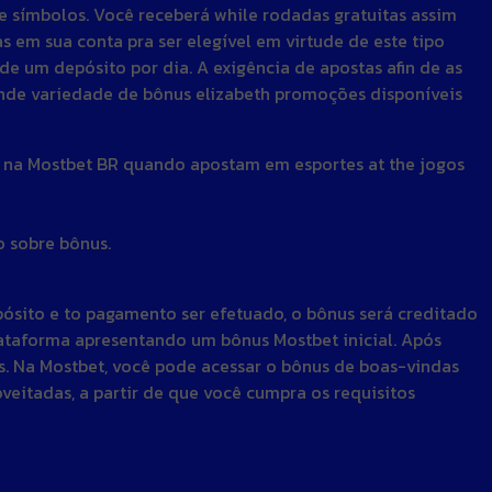
e símbolos. Você receberá while rodadas gratuitas assim
 em sua conta pra ser elegível em virtude de este tipo
 um depósito por dia. A exigência de apostas afin de as
ande variedade de bônus elizabeth promoções disponíveis
a na Mostbet BR quando apostam em esportes at the jogos
o sobre bônus.
epósito e to pagamento ser efetuado, o bônus será creditado
ataforma apresentando um bônus Mostbet inicial. Após
as. Na Mostbet, você pode acessar o bônus de boas-vindas
eitadas, a partir de que você cumpra os requisitos