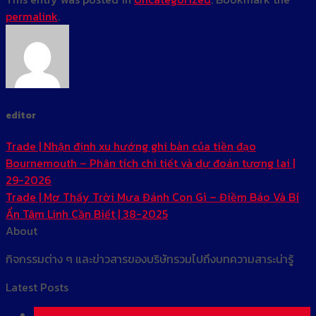
permalink
.
editor
Trade | Nhận định xu hướng ghi bàn của tiền đạo
Bournemouth – Phân tích chi tiết và dự đoán tương lai |
29-2026
Trade | Mơ Thấy Trời Mưa Đánh Con Gì – Điềm Báo Và Bí
Ẩn Tâm Linh Cần Biết | 38-2025
About
กิจกรรมต่าง ๆ และข่าวสารของบริษัทรวมไปถึงบทความสาระน่ารู้
Latest Posts
01