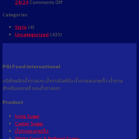
on
|
Mãi
Mới
24/24
Comments Off
Trang
MB66.COM
Lớn
Nhất
Categories
Chủ
Mỗi
–
MB66
Ngày
Khuyến
Style
(4)
–
|
Mãi
Uncategorized
(433)
Đăng
MB66.COM
Lớn
Ký
Mỗi
Nhận
Ngày
66K
|
PGI Food International
|
MB66.COM
Hoạt
บริษัทผลิตน้ำตาลบด น้ำตาลไอซ์ซิ่ง น้ำตาลละลายเร็ว น้ำตาล
Động
สำหรับเบเกอรี่ และน้ำตาลบด
24/24
Product
Icing Sugar
Caster Sugar
น้ำตาลละลายเร็ว
White Sugar & Refined Sugar