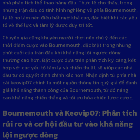
nhà phân tích thể thao hàng đầu. Thực tế cho thấy, trong
những trận đấu có tình hình nghiêng về phía Bournemouth,
tỷ lệ họ làm nên điều bất ngờ khá cao, đặc biệt khi các yếu
tố về thể lực và tâm lý được duy trì tốt.
Chuyên gia cũng khuyên người chơi nên chú ý đến các
thời điểm cược vào Bournemouth, đặc biệt trong những
phút cuối của trận đấu khi khả năng lội ngược dòng
thường cao hơn. Đặt cược dựa trên phân tích kỹ càng, kết
hợp với các yếu tố tâm lý và chiến thuật, sẽ giúp các nhà
đầu tư có quyết định chính xác hơn. Nhận định từ phía nhà
cái keovip07 chính là một nguồn thông tin quý giá để đánh
giá khả năng thành công của Bournemouth, từ đó nâng
cao khả năng chiến thắng và tối ưu hóa chiến lược cược.
Bournemouth và Keovip07: Phân tích
rủi ro và cơ hội đầu tư vào khả năng
lội ngược dòng