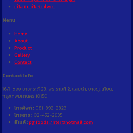
แป้งมัน แป้งข้าวโพด
Menu
Home
About
Product
Gallery
Contact
Contact Info
16/1, ซอย บางกระดี่ 23, พระรามที่ 2, แสมดำ, บางขุนเทียน,
กรุงเทพมหานคร 10150
โทรศัพท์ :
081-392-2323
โทรสาร :
02-452-2935
อีเมล์ :
pgifoods_inter@hotmail.com