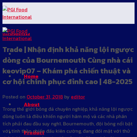
Skip
to
content
Uncategorized
Trade | Nhận định khả năng lội ngược
dòng của Bournemouth Cùng nhà cái
keovip07 – Khám phá chiến thuật và
Home
cơ hội chinh phục đỉnh cao | 48-2025
Posted on
October 31, 2018
by
editor
About
Trong thế giới bóng đá chuyên nghiệp, khả năng lội ngược
dòng luôn là điều khiến người hâm mộ và các nhà phân
tích phải đau đầu suy nghĩ. Bournemouth, đội bóng nổi bật
với tinh thần chiến đấu kiên cường, đang đối mặt với thử
Product