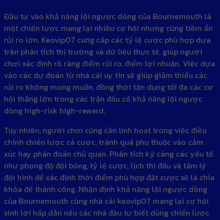
Đầu tư vào khả năng lội ngược dòng của Bournemouth là
một chiến lược mang lại nhiều cơ hội nhưng cũng tiềm ẩn
rủi ro lớn. Keovip07 cung cấp các tỷ lệ cược phù hợp dựa
trên phân tích thị trường và dữ liệu thực tế, giúp người
chơi xác định rõ ràng điểm rủi ro, điểm lợi nhuận. Việc dựa
vào các dự đoán từ nhà cái uy tín sẽ giúp giảm thiểu các
rủi ro không mong muốn, đồng thời tận dụng tối đa các cơ
hội thắng lớn trong các trận đấu có khả năng lội ngược
dòng high-risk high-reward.
Tuy nhiên, người chơi cũng cần linh hoạt trong việc điều
chỉnh chiến lược cá cược, tránh quá phụ thuộc vào cảm
xúc hay phán đoán chủ quan. Phân tích kỹ càng các yếu tố
như phong độ đội bóng, tỷ lệ cược, lịch thi đấu và tâm lý
đội hình để xác định thời điểm phù hợp đặt cược sẽ là chìa
khóa để thành công. Nhận định khả năng lội ngược dòng
của Bournemouth cùng nhà cái keovip07 mang lại cơ hội
sinh lời hấp dẫn nếu các nhà đầu tư biết dùng chiến lược