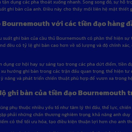
tận dụng các pha thoát xuống nhanh. Song song đó, sự hỗ trợ
uất ghi bàn của anh. Điều này cho thấy mối liên hệ mật thiết 
ạo Bournemouth với các tiền đạo hàng đ
u suất ghi bàn của cầu thủ Bournemouth có phần thể hiện sự t
and đều có tỷ lệ ghi bàn cao hơn về số lượng và độ chính xác
ận dụng cơ hội hay sự sáng tạo trong các pha dứt điểm, tiền
 xu hướng ghi bàn trong các trận đấu quan trọng, thể hiện tư 
kỹ năng và phát triển chiến thuật phù hợp để vươn xa trong h
độ ghi bàn của tiền đạo Bournemouth tr
ũng phụ thuộc nhiều yếu tố như tâm lý thi đấu, thể lực, chiến
gặp phải những chấn thương nghiêm trọng, khả năng anh duy tr
m có thể tối ưu hóa, tạo điều kiện thuận lợi hơn cho anh th