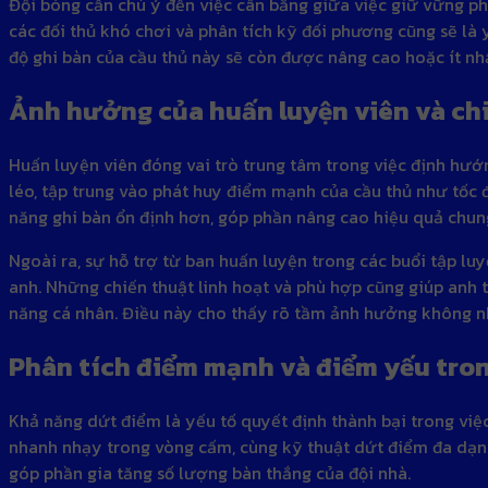
Đội bóng cần chú ý đến việc cân bằng giữa việc giữ vững ph
các đối thủ khó chơi và phân tích kỹ đối phương cũng sẽ là 
độ ghi bàn của cầu thủ này sẽ còn được nâng cao hoặc ít nh
Ảnh hưởng của huấn luyện viên và ch
Huấn luyện viên đóng vai trò trung tâm trong việc định hướ
léo, tập trung vào phát huy điểm mạnh của cầu thủ như tốc 
năng ghi bàn ổn định hơn, góp phần nâng cao hiệu quả chung
Ngoài ra, sự hỗ trợ từ ban huấn luyện trong các buổi tập l
anh. Những chiến thuật linh hoạt và phù hợp cũng giúp anh 
năng cá nhân. Điều này cho thấy rõ tầm ảnh hưởng không nhỏ
Phân tích điểm mạnh và điểm yếu tro
Khả năng dứt điểm là yếu tố quyết định thành bại trong việ
nhanh nhạy trong vòng cấm, cùng kỹ thuật dứt điểm đa dạng 
góp phần gia tăng số lượng bàn thắng của đội nhà.