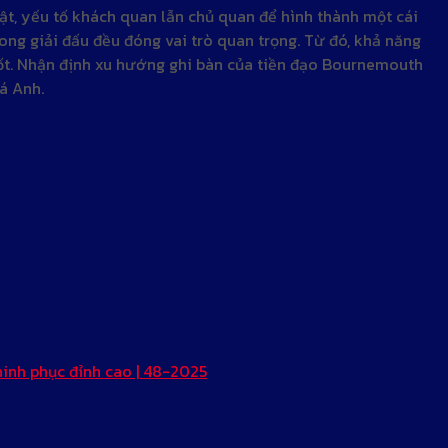
uật, yếu tố khách quan lẫn chủ quan để hình thành một cái
ong giải đấu đều đóng vai trò quan trọng. Từ đó, khả năng
ì tốt. Nhận định xu hướng ghi bàn của tiền đạo Bournemouth
á Anh.
inh phục đỉnh cao | 48-2025