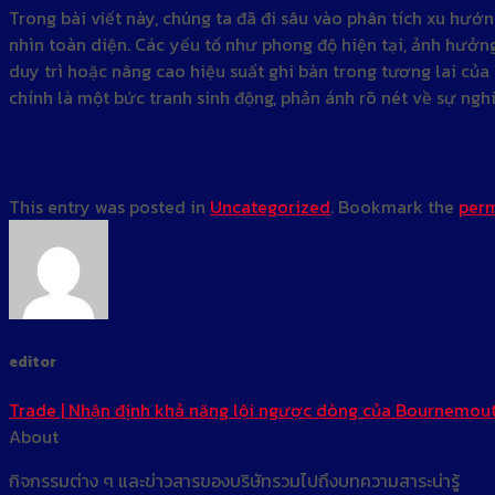
Trong bài viết này, chúng ta đã đi sâu vào phân tích xu hướ
nhìn toàn diện. Các yếu tố như phong độ hiện tại, ảnh hưởng
duy trì hoặc nâng cao hiệu suất ghi bàn trong tương lai của
chính là một bức tranh sinh động, phản ánh rõ nét về sự ngh
This entry was posted in
Uncategorized
. Bookmark the
perm
editor
Trade | Nhận định khả năng lội ngược dòng của Bournemouth
About
กิจกรรมต่าง ๆ และข่าวสารของบริษัทรวมไปถึงบทความสาระน่ารู้