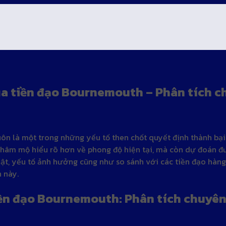
a tiền đạo Bournemouth – Phân tích chi
luôn là một trong những yếu tố then chốt quyết định thành bạ
âm mộ hiểu rõ hơn về phong độ hiện tại, mà còn dự đoán đượ
n thuật, yếu tố ảnh hưởng cũng như so sánh với các tiền đạo h
 này.
iền đạo Bournemouth: Phân tích chuyên