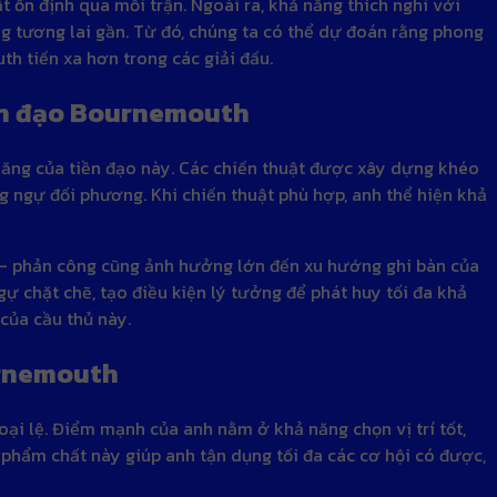
 ổn định qua mỗi trận. Ngoài ra, khả năng thích nghi với
ng tương lai gần. Từ đó, chúng ta có thể dự đoán rằng phong
h tiến xa hơn trong các giải đấu.
iền đạo Bournemouth
năng của tiền đạo này. Các chiến thuật được xây dựng khéo
g ngự đối phương. Khi chiến thuật phù hợp, anh thể hiện khả
gự – phản công cũng ảnh hưởng lớn đến xu hướng ghi bàn của
ự chặt chẽ, tạo điều kiện lý tưởng để phát huy tối đa khả
của cầu thủ này.
urnemouth
ại lệ. Điểm mạnh của anh nằm ở khả năng chọn vị trí tốt,
phẩm chất này giúp anh tận dụng tối đa các cơ hội có được,