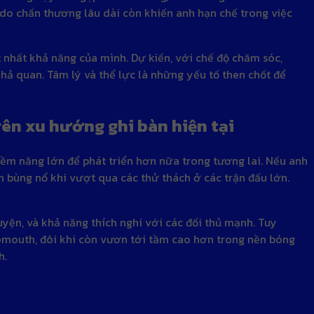
 do chấn thương lâu dài còn khiến anh hạn chế trong việc
ốt nhất khả năng của mình. Dự kiến, với chế độ chăm sóc,
hả quan. Tâm lý và thể lực là những yếu tố then chốt để
ên xu hướng ghi bàn hiện tại
iềm năng lớn để phát triển hơn nữa trong tương lai. Nếu anh
 bùng nổ khi vượt qua các thử thách ở các trận đấu lớn.
yện, và khả năng thích nghi với các đối thủ mạnh. Tuy
rnemouth, đôi khi còn vươn tới tầm cao hơn trong nền bóng
h.