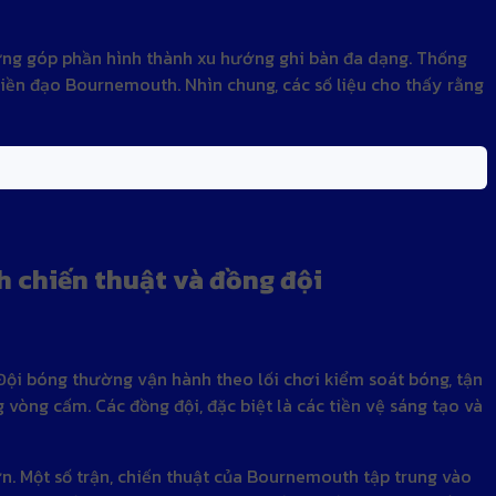
rưng góp phần hình thành xu hướng ghi bàn đa dạng. Thống
iền đạo Bournemouth. Nhìn chung, các số liệu cho thấy rằng
h chiến thuật và đồng đội
 Đội bóng thường vận hành theo lối chơi kiểm soát bóng, tận
vòng cấm. Các đồng đội, đặc biệt là các tiền vệ sáng tạo và
ơn. Một số trận, chiến thuật của Bournemouth tập trung vào